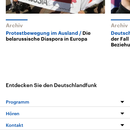
Archiv
Archiv
Protestbewegung im Ausland
Die
Deutsch
belarussische Diaspora in Europa
der Fal
Bezieh
Entdecken Sie den Deutschlandfunk
Programm
Programm
Hören
Alle Sendungen
Livestream
Kontakt