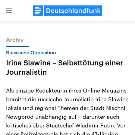
Close
menu
Archiv
Themen
Russische Opposition
Irina Slawina – Selbsttötung einer
Journalistin
Als einzige Redakteurin ihres Online-Magazins
bereitet die russische Journalistin Irina Slawina
Landtagswahl Sachsen-Anhalt
USA
lokale und regional Themen der Stadt Nischni
2026
Aktuelle Beiträge, Analys
Alle Informationen
Hintergründe
Nowgorod unabhängig auf – darunter auch
Sachsen-Anhalt wählt am 6.
Wirtschaftlich und militäri
September 2026 einen neuen
gehören die Vereinigten S
kritisches über Staatschef Wladimir Putin. Vor
Landtag. Seit 2021 wird das
den mächtigsten Ländern 
einer Polizeizentrale hat sich die 47-Jährige
Bundesland von einer Koalition aus
mit großem Einfluss auf d