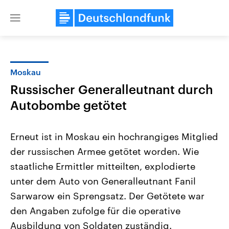
Close
menu
Moskau
Themen
Russischer Generalleutnant durch
Autobombe getötet
Erneut ist in Moskau ein hochrangiges Mitglied
der russischen Armee getötet worden. Wie
staatliche Ermittler mitteilten, explodierte
Landtagswahl Sachsen-Anhalt
USA
unter dem Auto von Generalleutnant Fanil
2026
Aktuelle Beiträge, Analys
Sarwarow ein Sprengsatz. Der Getötete war
Alle Informationen
Hintergründe
Sachsen-Anhalt wählt am 6.
Wirtschaftlich und militäri
den Angaben zufolge für die operative
September 2026 einen neuen
gehören die Vereinigten S
Landtag. Seit 2021 wird das
den mächtigsten Ländern 
Ausbildung von Soldaten zuständig.
Bundesland von einer Koalition aus
mit großem Einfluss auf d