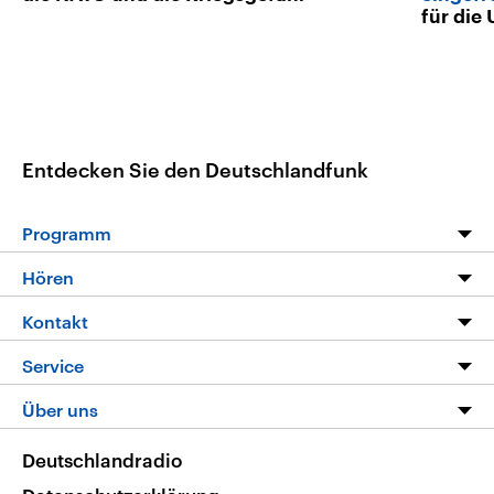
für die
Entdecken Sie den Deutschlandfunk
Programm
Programm
Hören
Alle Sendungen
Livestream
Kontakt
Die Nachrichten
Audios
Hörerservice
Service
Nachrichtenleicht
Podcasts
Social Media
FAQ
Über uns
Neue Beiträge auf dlf.de
Deutschlandfunk App
Newsletter
Deutschlandradio
Themen-Schwerpunkte
Nachrichten App
Deutschlandradio
Veranstaltungen
Presse
Frequenzen