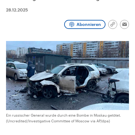
CDU, SPD und FDP regiert.-
aktuelle Weltgeschehen.
Umfragen, Prognosen,
28.12.2025
Wahlprogramme, aktuelle Berichte
Sendungen
Programm
Podcasts
und Hintergründe zu den Parteien
und Kandidaten der anstehenden
Abonnieren
Link
Emai
Wahl.
kopieren/te
Audio-Archiv
Ein russischer General wurde durch eine Bombe in Moskau getötet.
(Uncredited/Investigative Committee of Moscow via AP/dpa)