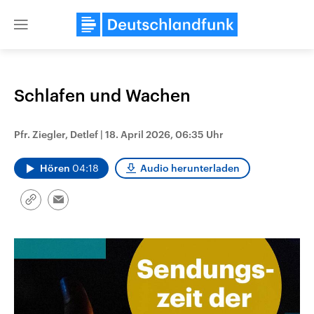
Close
menu
Schlafen und Wachen
Themen
Pfr. Ziegler, Detlef
|
18. April 2026, 06:35 Uhr
Hören
04:18
Audio herunterladen
Link
Email
kopieren/teilen
Landtagswahl Sachsen-Anhalt
USA
2026
Aktuelle Beiträge, Analys
Alle Informationen
Hintergründe
Sachsen-Anhalt wählt am 6.
Wirtschaftlich und militäri
September 2026 einen neuen
gehören die Vereinigten S
Landtag. Seit 2021 wird das
den mächtigsten Ländern 
Bundesland von einer Koalition aus
mit großem Einfluss auf d