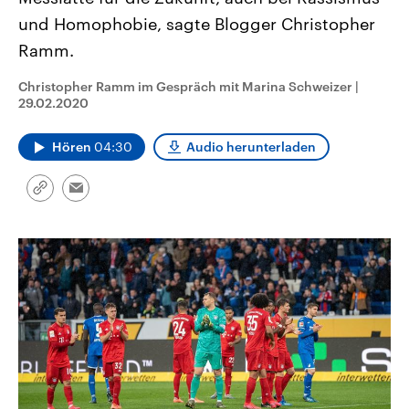
CDU, SPD und FDP regiert.-
aktuelle Weltgeschehen.
und Homophobie, sagte Blogger Christopher
Umfragen, Prognosen,
Wahlprogramme, aktuelle Berichte
Ramm.
Sendungen
Programm
Podcasts
und Hintergründe zu den Parteien
und Kandidaten der anstehenden
Wahl.
Christopher Ramm im Gespräch mit Marina Schweizer
|
Audio-Archiv
29.02.2020
Hören
04:30
Audio herunterladen
Link
Email
kopieren/teilen