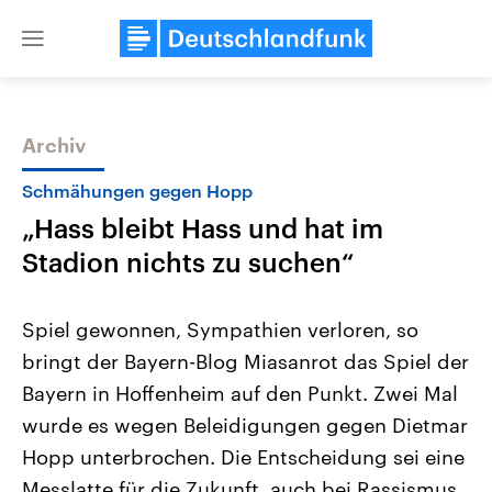
Close
menu
Archiv
Themen
Schmähungen gegen Hopp
„Hass bleibt Hass und hat im
Stadion nichts zu suchen“
Spiel gewonnen, Sympathien verloren, so
bringt der Bayern-Blog Miasanrot das Spiel der
Landtagswahl Sachsen-Anhalt
USA
Bayern in Hoffenheim auf den Punkt. Zwei Mal
2026
Aktuelle Beiträge, Analys
Alle Informationen
Hintergründe
wurde es wegen Beleidigungen gegen Dietmar
Sachsen-Anhalt wählt am 6.
Wirtschaftlich und militäri
September 2026 einen neuen
gehören die Vereinigten S
Hopp unterbrochen. Die Entscheidung sei eine
Landtag. Seit 2021 wird das
den mächtigsten Ländern 
Messlatte für die Zukunft, auch bei Rassismus
Bundesland von einer Koalition aus
mit großem Einfluss auf d