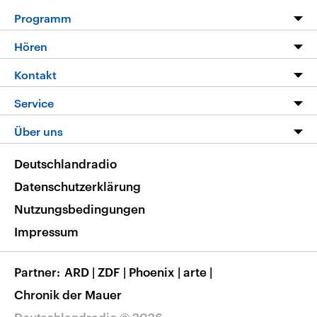
Programm
Programm
Hören
Alle Sendungen
Livestream
Kontakt
Die Nachrichten
Audios
Hörerservice
Service
Nachrichtenleicht
Podcasts
Social Media
FAQ
Über uns
Neue Beiträge auf dlf.de
Deutschlandfunk App
Newsletter
Deutschlandradio
Themen-Schwerpunkte
Nachrichten App
Deutschlandradio
Veranstaltungen
Presse
Frequenzen
Datenschutzerklärung
Musikliste
Ausbildung und Karriere
Nutzungsbedingungen
RSS
Transparenz
Impressum
Korrekturen
Barrierefreiheit
Partner
ARD
|
ZDF
|
Phoenix
|
arte
|
Chronik der Mauer