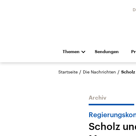
D
Themen
Sendungen
P
Die Nachrichten
Politik
/
/
Startseite
Die Nachrichten
Scholz
Hörspiel und Feature
Musik
Archiv
Regierungskon
Scholz un
Landtagswahl Sachsen-
USA
Anhalt 2026
Aktuel