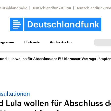
eutschlandradio
Deutschlandfunk Kultur
Deutschlandfunk No
rogramm
Podcasts
Audio-Archiv
Wirtschaft
Wissen
Kultur
Europa
Gesellschaf
 und Lula wollen für Abschluss des EU-Mercosur-Vertrags kämpfe
sultationen
d Lula wollen für Abschluss d
Nahostkonflikt
Iran
le Beiträge,
Aktuelle Lage und
Aktuelle Lage und