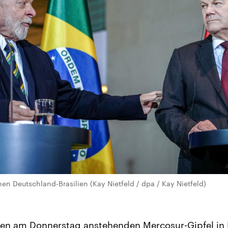
en Deutschland-Brasilien (Kay Nietfeld / dpa / Kay Nietfeld)
den am Donnerstag anstehenden Mercosur-Gipfel in B