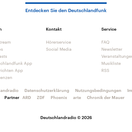
Entdecken Sie den Deutschlandfunk
n
Kontakt
Service
tream
Hörerservice
FAQ
os
Social Media
Newsletter
asts
Veranstaltunge
schlandfunk App
Musikliste
richten App
RSS
uenzen
landradio
Datenschutzerklärung
Nutzungsbedingungen
I
Partner
ARD
ZDF
Phoenix
arte
Chronik der Mauer
Deutschlandradio © 2026