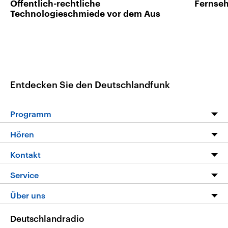
Öffentlich-rechtliche
Fernse
Technologieschmiede vor dem Aus
Entdecken Sie den Deutschlandfunk
Programm
Programm
Hören
Alle Sendungen
Livestream
Kontakt
Die Nachrichten
Audios
Hörerservice
Service
Nachrichtenleicht
Podcasts
Social Media
FAQ
Über uns
Neue Beiträge auf dlf.de
Deutschlandfunk App
Newsletter
Deutschlandradio
Themen-Schwerpunkte
Nachrichten App
Deutschlandradio
Veranstaltungen