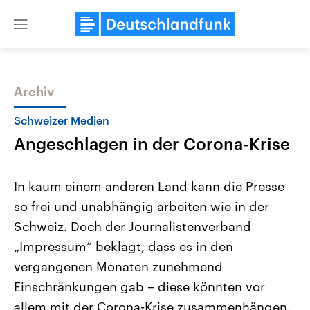
Close
menu
Archiv
Themen
Schweizer Medien
Angeschlagen in der Corona-Krise
In kaum einem anderen Land kann die Presse
so frei und unabhängig arbeiten wie in der
Schweiz. Doch der Journalistenverband
Landtagswahl Sachsen-Anhalt
USA
„Impressum“ beklagt, dass es in den
2026
Aktuelle Beiträge, Analys
Alle Informationen
vergangenen Monaten zunehmend
Hintergründe
Sachsen-Anhalt wählt am 6.
Wirtschaftlich und militäri
Einschränkungen gab – diese könnten vor
September 2026 einen neuen
gehören die Vereinigten S
Landtag. Seit 2021 wird das
den mächtigsten Ländern 
allem mit der Corona-Krise zusammenhängen.
Bundesland von einer Koalition aus
mit großem Einfluss auf d