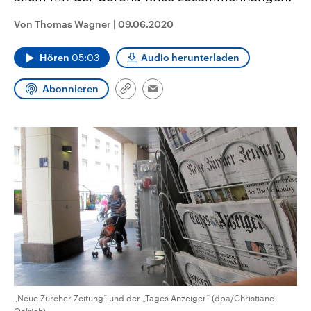
CDU, SPD und FDP regiert.-
aktuelle Weltgeschehen.
Umfragen, Prognosen,
Von Thomas Wagner
|
09.06.2020
Wahlprogramme, aktuelle Berichte
Sendungen
Programm
Podcasts
und Hintergründe zu den Parteien
und Kandidaten der anstehenden
Hören
05:03
Audio herunterladen
Wahl.
Audio-Archiv
Abonnieren
Link
Email
kopieren/teilen
„Neue Zürcher Zeitung“ und der „Tages Anzeiger“ (dpa/Christiane