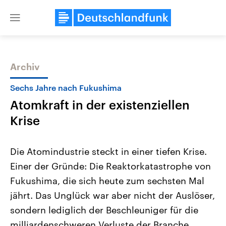
Close
menu
Archiv
Themen
Sechs Jahre nach Fukushima
Atomkraft in der existenziellen
Krise
Die Atomindustrie steckt in einer tiefen Krise.
Einer der Gründe: Die Reaktorkatastrophe von
Landtagswahl Sachsen-Anhalt
USA
Fukushima, die sich heute zum sechsten Mal
2026
Aktuelle Beiträge, Analys
Alle Informationen
Hintergründe
jährt. Das Unglück war aber nicht der Auslöser,
Sachsen-Anhalt wählt am 6.
Wirtschaftlich und militäri
September 2026 einen neuen
gehören die Vereinigten S
sondern lediglich der Beschleuniger für die
Landtag. Seit 2021 wird das
den mächtigsten Ländern 
milliardenschweren Verluste der Branche.
Bundesland von einer Koalition aus
mit großem Einfluss auf d