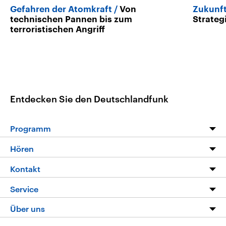
Gefahren der Atomkraft
Von
Zukunft
technischen Pannen bis zum
Strateg
terroristischen Angriff
Entdecken Sie den Deutschlandfunk
Programm
Programm
Hören
Alle Sendungen
Livestream
Kontakt
Die Nachrichten
Audios
Hörerservice
Service
Nachrichtenleicht
Podcasts
Social Media
FAQ
Über uns
Neue Beiträge auf dlf.de
Deutschlandfunk App
Newsletter
Deutschlandradio
Themen-Schwerpunkte