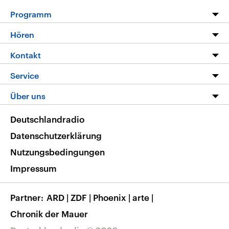
Programm
Programm
Hören
Alle Sendungen
Livestream
Kontakt
Die Nachrichten
Audios
Hörerservice
Service
Nachrichtenleicht
Podcasts
Social Media
FAQ
Über uns
Neue Beiträge auf dlf.de
Deutschlandfunk App
Newsletter
Deutschlandradio
Themen-Schwerpunkte
Nachrichten App
Deutschlandradio
Veranstaltungen
Presse
Frequenzen
Datenschutzerklärung
Musikliste
Ausbildung und Karriere
Nutzungsbedingungen
RSS
Transparenz
Impressum
Korrekturen
Barrierefreiheit
Partner
ARD
|
ZDF
|
Phoenix
|
arte
|
Chronik der Mauer