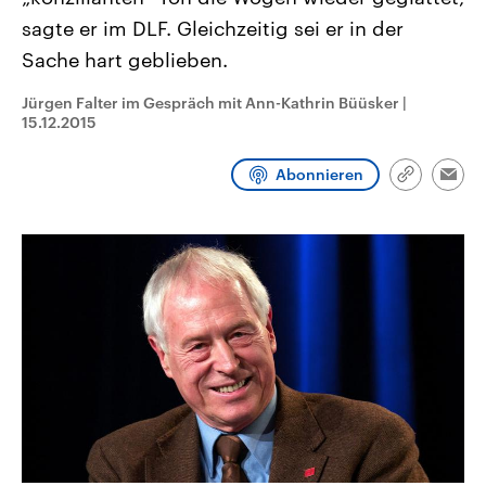
CDU, SPD und FDP regiert.-
aktuelle Weltgeschehen.
sagte er im DLF. Gleichzeitig sei er in der
Umfragen, Prognosen,
Wahlprogramme, aktuelle Berichte
Sache hart geblieben.
Sendungen
Programm
Podcasts
und Hintergründe zu den Parteien
und Kandidaten der anstehenden
Wahl.
Jürgen Falter im Gespräch mit Ann-Kathrin Büüsker
|
Audio-Archiv
15.12.2015
Abonnieren
Link
Emai
kopieren/te