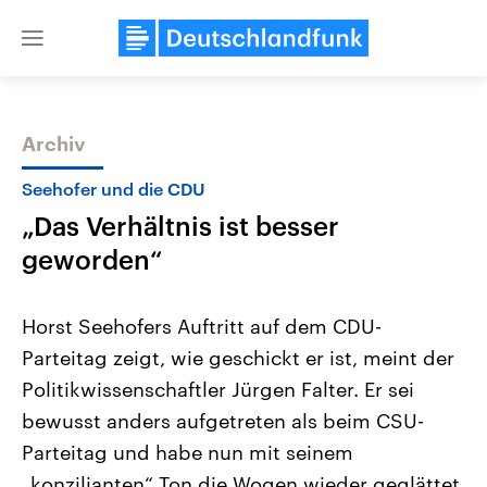
Close
menu
Archiv
Themen
Seehofer und die CDU
„Das Verhältnis ist besser
geworden“
Horst Seehofers Auftritt auf dem CDU-
Parteitag zeigt, wie geschickt er ist, meint der
Landtagswahl Sachsen-Anhalt
USA
Politikwissenschaftler Jürgen Falter. Er sei
2026
Aktuelle Beiträge, Analys
Alle Informationen
Hintergründe
bewusst anders aufgetreten als beim CSU-
Sachsen-Anhalt wählt am 6.
Wirtschaftlich und militäri
September 2026 einen neuen
gehören die Vereinigten S
Parteitag und habe nun mit seinem
Landtag. Seit 2021 wird das
den mächtigsten Ländern 
„konzilianten“ Ton die Wogen wieder geglättet,
Bundesland von einer Koalition aus
mit großem Einfluss auf d