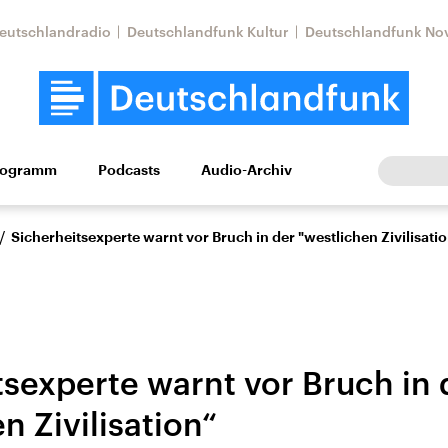
eutschlandradio
Deutschlandfunk Kultur
Deutschlandfunk No
rogramm
Podcasts
Audio-Archiv
Wirtschaft
Wissen
Kultur
Europa
Gesellschaf
/
Sicherheitsexperte warnt vor Bruch in der "westlichen Zivilisati
tsexperte warnt vor Bruch in 
n Zivilisation“
Nahostkonflikt
Iran
le Beiträge,
Aktuelle Lage und
Aktuelle Lage und