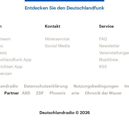
Entdecken Sie den Deutschlandfunk
n
Kontakt
Service
tream
Hörerservice
FAQ
os
Social Media
Newsletter
asts
Veranstaltunge
schlandfunk App
Musikliste
richten App
RSS
uenzen
landradio
Datenschutzerklärung
Nutzungsbedingungen
I
Partner
ARD
ZDF
Phoenix
arte
Chronik der Mauer
Deutschlandradio © 2026