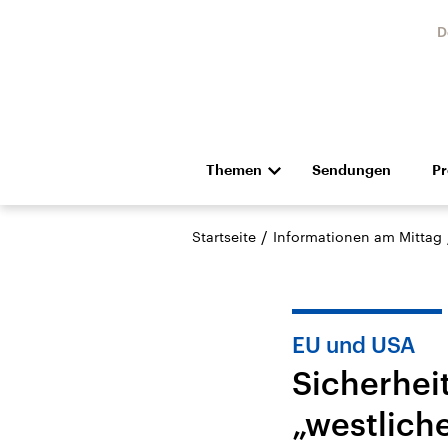
D
Themen
Sendungen
P
Die Nachrichten
Politik
/
Startseite
Informationen am Mittag
Hörspiel und Feature
Musik
EU und USA
Sicherhei
„westliche
Landtagswahl Sachsen-
USA
Anhalt 2026
Aktuel