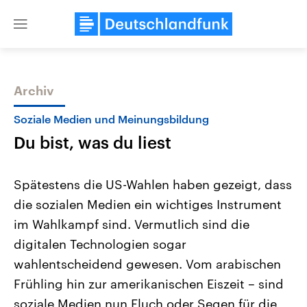
Close
menu
Archiv
Themen
Soziale Medien und Meinungsbildung
Du bist, was du liest
Spätestens die US-Wahlen haben gezeigt, dass
die sozialen Medien ein wichtiges Instrument
im Wahlkampf sind. Vermutlich sind die
Landtagswahl Sachsen-Anhalt
USA
digitalen Technologien sogar
2026
Aktuelle Beiträge, Analys
Alle Informationen
wahlentscheidend gewesen. Vom arabischen
Hintergründe
Sachsen-Anhalt wählt am 6.
Wirtschaftlich und militäri
Frühling hin zur amerikanischen Eiszeit – sind
September 2026 einen neuen
gehören die Vereinigten S
Landtag. Seit 2021 wird das
den mächtigsten Ländern 
soziale Medien nun Fluch oder Segen für die
Bundesland von einer Koalition aus
mit großem Einfluss auf d