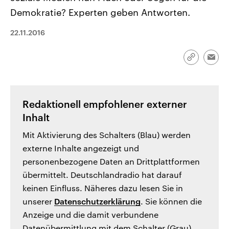
CDU, SPD und FDP regiert.-
aktuelle Weltgeschehen.
Demokratie? Experten geben Antworten.
Umfragen, Prognosen,
Wahlprogramme, aktuelle Berichte
Sendungen
Programm
Podcasts
und Hintergründe zu den Parteien
22.11.2016
und Kandidaten der anstehenden
Wahl.
Audio-Archiv
Link
Emai
kopieren/te
Redaktionell empfohlener externer
Inhalt
Mit Aktivierung des Schalters (Blau) werden
externe Inhalte angezeigt und
personenbezogene Daten an Drittplattformen
übermittelt. Deutschlandradio hat darauf
keinen Einfluss. Näheres dazu lesen Sie in
unserer
Datenschutzerklärung
. Sie können die
Anzeige und die damit verbundene
Datenübermittlung mit dem Schalter (Grau)