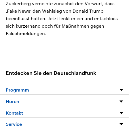
Zuckerberg verneinte zunächst den Vorwurf, dass
‚Fake News‘ den Wahlsieg von Donald Trump
beeinflusst hätten. Jetzt lenkt er ein und entschloss
sich kurzerhand doch für Maßnahmen gegen
Falschmeldungen.
Entdecken Sie den Deutschlandfunk
Programm
Programm
Hören
Alle Sendungen
Livestream
Kontakt
Die Nachrichten
Audios
Hörerservice
Service
Nachrichtenleicht