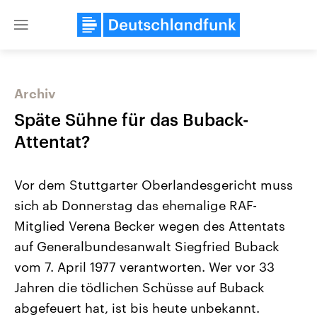
Close
menu
Archiv
Themen
Späte Sühne für das Buback-
Attentat?
Vor dem Stuttgarter Oberlandesgericht muss
sich ab Donnerstag das ehemalige RAF-
Mitglied Verena Becker wegen des Attentats
auf Generalbundesanwalt Siegfried Buback
Landtagswahl Sachsen-Anhalt
USA
2026
Aktuelle Beiträge, Analys
vom 7. April 1977 verantworten. Wer vor 33
Alle Informationen
Hintergründe
Sachsen-Anhalt wählt am 6.
Wirtschaftlich und militäri
Jahren die tödlichen Schüsse auf Buback
September 2026 einen neuen
gehören die Vereinigten S
Landtag. Seit 2021 wird das
den mächtigsten Ländern 
abgefeuert hat, ist bis heute unbekannt.
Bundesland von einer Koalition aus
mit großem Einfluss auf d