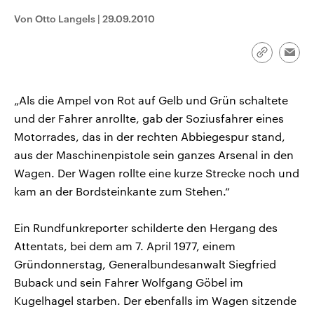
CDU, SPD und FDP regiert.-
aktuelle Weltgeschehen.
Von Otto Langels
|
29.09.2010
Umfragen, Prognosen,
Wahlprogramme, aktuelle Berichte
Sendungen
Programm
Podcasts
und Hintergründe zu den Parteien
und Kandidaten der anstehenden
Link
Emai
Wahl.
kopieren/te
Audio-Archiv
„Als die Ampel von Rot auf Gelb und Grün schaltete
und der Fahrer anrollte, gab der Soziusfahrer eines
Motorrades, das in der rechten Abbiegespur stand,
aus der Maschinenpistole sein ganzes Arsenal in den
Wagen. Der Wagen rollte eine kurze Strecke noch und
kam an der Bordsteinkante zum Stehen.“
Ein Rundfunkreporter schilderte den Hergang des
Attentats, bei dem am 7. April 1977, einem
Gründonnerstag, Generalbundesanwalt Siegfried
Buback und sein Fahrer Wolfgang Göbel im
Kugelhagel starben. Der ebenfalls im Wagen sitzende