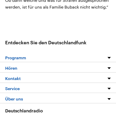
Ob dann welche und was für Strafen ausgesprochen
werden, ist für uns als Familie Buback nicht wichtig.“
Entdecken Sie den Deutschlandfunk
Programm
Programm
Hören
Alle Sendungen
Livestream
Kontakt
Die Nachrichten
Audios
Hörerservice
Service
Nachrichtenleicht
Podcasts
Social Media
FAQ
Über uns
Neue Beiträge auf dlf.de
Deutschlandfunk App
Newsletter
Deutschlandradio
Themen-Schwerpunkte
Nachrichten App
Deutschlandradio
Veranstaltungen
Presse