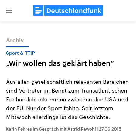
Close
menu
Archiv
Themen
Sport & TTIP
„Wir wollen das geklärt haben“
Aus allen gesellschaftlich relevanten Bereichen
sind Vertreter im Beirat zum Transatlantischen
Freihandelsabkommen zwischen den USA und
Landtagswahl Sachsen-Anhalt
USA
der EU. Nur der Sport fehlte. Seit letztem
2026
Aktuelle Beiträge, Analys
Alle Informationen
Mittwoch allerdings ist das Geschichte.
Hintergründe
Sachsen-Anhalt wählt am 6.
Wirtschaftlich und militäri
September 2026 einen neuen
gehören die Vereinigten S
Karin Fehres im Gespräch mit Astrid Rawohl
|
27.06.2015
Landtag. Seit 2021 wird das
den mächtigsten Ländern 
Bundesland von einer Koalition aus
mit großem Einfluss auf d