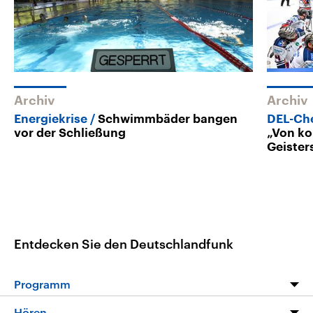
Archiv
Archiv
Energiekrise
Schwimmbäder bangen
DEL-Che
vor der Schließung
„Von k
Geister
Entdecken Sie den Deutschlandfunk
Programm
Programm
Hören