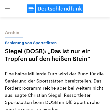
Close
menu
Archiv
Themen
Sanierung von Sportstätten
Siegel (DOSB): „Das ist nur ein
Tropfen auf den heißen Stein“
Eine halbe Milliarde Euro wird der Bund für die
Sanierung der Sportstätten bereitstellen. Das
Landtagswahl Sachsen-Anhalt
USA
Förderprogramm reiche aber bei weitem nicht
2026
Aktuelle Beiträge, Analys
Alle Informationen
Hintergründe
aus, sagte Christian Siegel, Ressortleiter
Sachsen-Anhalt wählt am 6.
Wirtschaftlich und militäri
September 2026 einen neuen
gehören die Vereinigten S
Sportstätten beim DOSB im Dlf. Sport drohe
Landtag. Seit 2021 wird das
den mächtigsten Ländern 
zum Luxusgut zu werden.
Bundesland von einer Koalition aus
mit großem Einfluss auf d