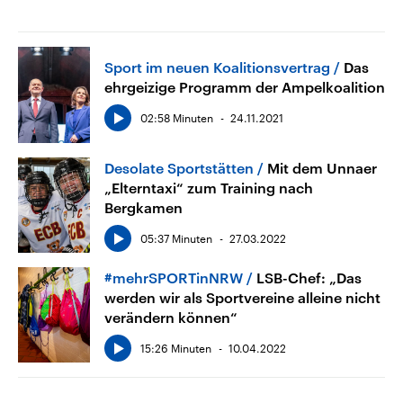
Sport im neuen Koalitionsvertrag
Das
ehrgeizige Programm der Ampelkoalition
02:58 Minuten
24.11.2021
Desolate Sportstätten
Mit dem Unnaer
„Elterntaxi“ zum Training nach
Bergkamen
05:37 Minuten
27.03.2022
#mehrSPORTinNRW
LSB-Chef: „Das
werden wir als Sportvereine alleine nicht
verändern können“
15:26 Minuten
10.04.2022