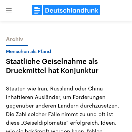
Close
menu
Archiv
Themen
Menschen als Pfand
Staatliche Geiselnahme als
Druckmittel hat Konjunktur
Staaten wie Iran, Russland oder China
inhaftieren Ausländer, um Forderungen
Landtagswahl Sachsen-Anhalt
USA
gegenüber anderen Ländern durchzusetzen.
2026
Aktuelle Beiträge, Analys
Alle Informationen
Hintergründe
Die Zahl solcher Fälle nimmt zu und oft ist
Sachsen-Anhalt wählt am 6.
Wirtschaftlich und militäri
September 2026 einen neuen
gehören die Vereinigten S
diese „Geiseldiplomatie“ erfolgreich. Ideen,
Landtag. Seit 2021 wird das
den mächtigsten Ländern 
wie sie bekämpft werden kann, fehlen.
Bundesland von einer Koalition aus
mit großem Einfluss auf d