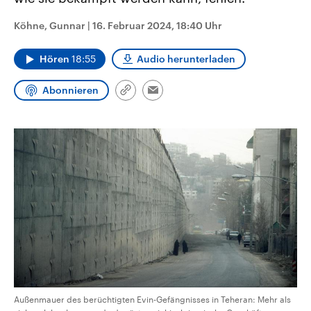
CDU, SPD und FDP regiert.-
aktuelle Weltgeschehen.
Umfragen, Prognosen,
Köhne, Gunnar
|
16. Februar 2024, 18:40 Uhr
Wahlprogramme, aktuelle Berichte
Sendungen
Programm
Podcasts
und Hintergründe zu den Parteien
und Kandidaten der anstehenden
Hören
18:55
Audio herunterladen
Wahl.
Audio-Archiv
Abonnieren
Link
Email
kopieren/teilen
Außenmauer des berüchtigten Evin-Gefängnisses in Teheran: Mehr als