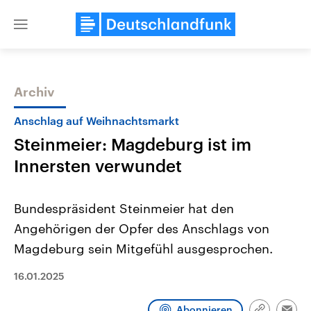
Close
menu
Archiv
Themen
Anschlag auf Weihnachtsmarkt
Steinmeier: Magdeburg ist im
Innersten verwundet
Bundespräsident Steinmeier hat den
Angehörigen der Opfer des Anschlags von
Landtagswahl Sachsen-Anhalt
USA
Magdeburg sein Mitgefühl ausgesprochen.
2026
Aktuelle Beiträge, Analys
Alle Informationen
Hintergründe
Sachsen-Anhalt wählt am 6.
Wirtschaftlich und militäri
16.01.2025
September 2026 einen neuen
gehören die Vereinigten S
Landtag. Seit 2021 wird das
den mächtigsten Ländern 
Bundesland von einer Koalition aus
mit großem Einfluss auf d
Abonnieren