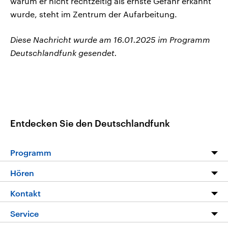
warum er nicht rechtzeitig als ernste Gefahr erkannt
wurde, steht im Zentrum der Aufarbeitung.
Diese Nachricht wurde am 16.01.2025 im Programm
Deutschlandfunk gesendet.
Entdecken Sie den Deutschlandfunk
Programm
Programm
Hören
Alle Sendungen
Livestream
Kontakt
Die Nachrichten
Audios
Hörerservice
Service
Nachrichtenleicht
Podcasts
Social Media