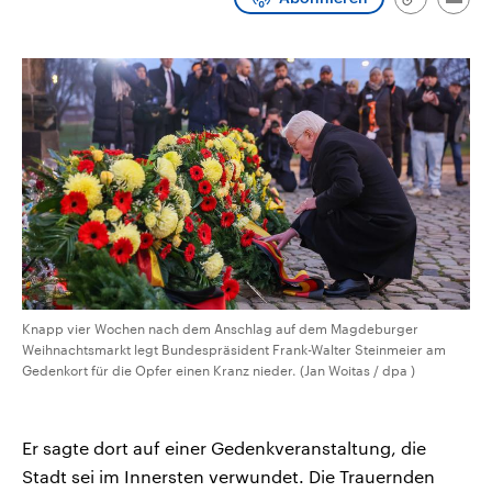
Link
Emai
CDU, SPD und FDP regiert.-
aktuelle Weltgeschehen.
kopieren/te
Umfragen, Prognosen,
Wahlprogramme, aktuelle Berichte
Sendungen
Programm
Podcasts
und Hintergründe zu den Parteien
und Kandidaten der anstehenden
Wahl.
Audio-Archiv
Knapp vier Wochen nach dem Anschlag auf dem Magdeburger
Weihnachtsmarkt legt Bundespräsident Frank-Walter Steinmeier am
Gedenkort für die Opfer einen Kranz nieder. (Jan Woitas / dpa )
Er sagte dort auf einer Gedenkveranstaltung, die
Stadt sei im Innersten verwundet. Die Trauernden