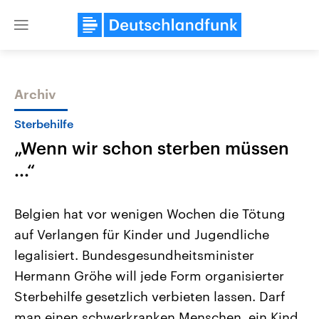
Close
menu
Archiv
Themen
Sterbehilfe
„Wenn wir schon sterben müssen
...“
Belgien hat vor wenigen Wochen die Tötung
auf Verlangen für Kinder und Jugendliche
Landtagswahl Sachsen-Anhalt
USA
legalisiert. Bundesgesundheitsminister
2026
Aktuelle Beiträge, Analys
Alle Informationen
Hintergründe
Hermann Gröhe will jede Form organisierter
Sachsen-Anhalt wählt am 6.
Wirtschaftlich und militäri
September 2026 einen neuen
gehören die Vereinigten S
Sterbehilfe gesetzlich verbieten lassen. Darf
Landtag. Seit 2021 wird das
den mächtigsten Ländern 
man einen schwerkranken Menschen, ein Kind
Bundesland von einer Koalition aus
mit großem Einfluss auf d