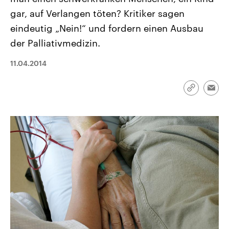
CDU, SPD und FDP regiert.-
aktuelle Weltgeschehen.
gar, auf Verlangen töten? Kritiker sagen
Umfragen, Prognosen,
Wahlprogramme, aktuelle Berichte
eindeutig „Nein!“ und fordern einen Ausbau
Sendungen
Programm
Podcasts
und Hintergründe zu den Parteien
und Kandidaten der anstehenden
der Palliativmedizin.
Wahl.
Audio-Archiv
11.04.2014
Link
Emai
kopieren/te