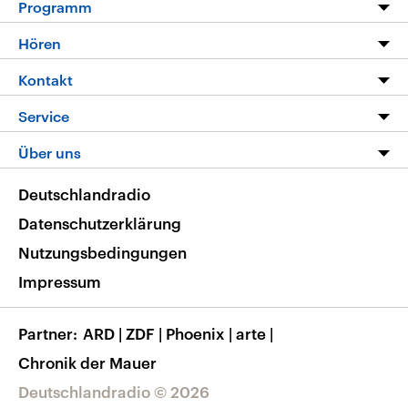
Programm
Programm
Hören
Alle Sendungen
Livestream
Kontakt
Die Nachrichten
Audios
Hörerservice
Service
Nachrichtenleicht
Podcasts
Social Media
FAQ
Über uns
Neue Beiträge auf dlf.de
Deutschlandfunk App
Newsletter
Deutschlandradio
Themen-Schwerpunkte
Nachrichten App
Deutschlandradio
Veranstaltungen
Presse
Frequenzen
Datenschutzerklärung
Musikliste
Ausbildung und Karriere
Nutzungsbedingungen
RSS
Transparenz
Impressum
Korrekturen
Barrierefreiheit
Partner
ARD
|
ZDF
|
Phoenix
|
arte
|
Chronik der Mauer
Deutschlandradio © 2026