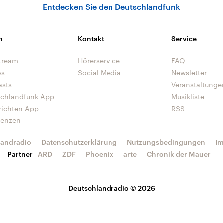
Entdecken Sie den Deutschlandfunk
n
Kontakt
Service
tream
Hörerservice
FAQ
os
Social Media
Newsletter
asts
Veranstaltunge
schlandfunk App
Musikliste
richten App
RSS
uenzen
landradio
Datenschutzerklärung
Nutzungsbedingungen
I
Partner
ARD
ZDF
Phoenix
arte
Chronik der Mauer
Deutschlandradio © 2026