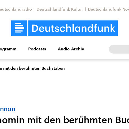
eutschlandradio
Deutschlandfunk Kultur
Deutschlandfunk No
rogramm
Podcasts
Audio-Archiv
Wirtschaft
Wissen
Kultur
Europa
Gesellschaf
n mit den berühmten Buchstaben
annon
nomin mit den berühmten Bu
Nahostkonflikt
Iran
le Beiträge,
Aktuelle Lage und
Aktuelle Lage und