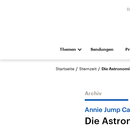
D
Themen
Sendungen
P
Die Nachrichten
Politik
/
/
Startseite
Sternzeit
Die Astronomi
Hörspiel und Feature
Musik
Archiv
Annie Jump C
Die Astro
Landtagswahl Sachsen-
USA
Anhalt 2026
Aktuel