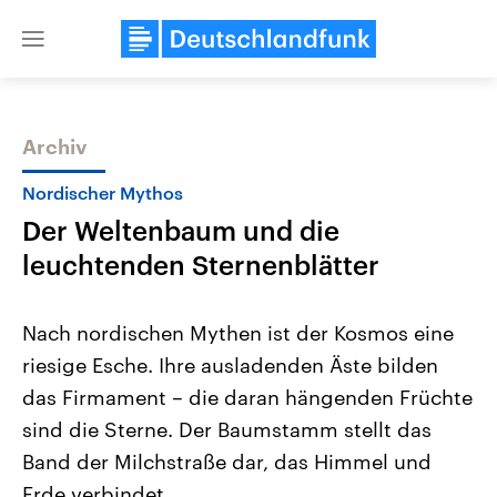
Close
menu
Archiv
Themen
Nordischer Mythos
Der Weltenbaum und die
leuchtenden Sternenblätter
Nach nordischen Mythen ist der Kosmos eine
riesige Esche. Ihre ausladenden Äste bilden
Landtagswahl Sachsen-Anhalt
USA
das Firmament – die daran hängenden Früchte
2026
Aktuelle Beiträge, Analys
Alle Informationen
Hintergründe
sind die Sterne. Der Baumstamm stellt das
Sachsen-Anhalt wählt am 6.
Wirtschaftlich und militäri
September 2026 einen neuen
gehören die Vereinigten S
Band der Milchstraße dar, das Himmel und
Landtag. Seit 2021 wird das
den mächtigsten Ländern 
Erde verbindet.
Bundesland von einer Koalition aus
mit großem Einfluss auf d