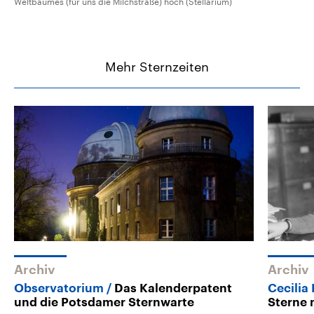
Weltbaumes (für uns die Milchstraße) hoch (Stellarium)
Mehr Sternzeiten
Archiv
Archiv
Observatorium
Das Kalenderpatent
Cecilia
und die Potsdamer Sternwarte
Sterne 