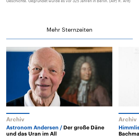
Geschichte. Gegründet wurde es vor 325 Jahren in Berlin. (AIP/ R. Arlt)
Mehr Sternzeiten
Archiv
Archiv
Astronom Andersen
Der große Däne
Himmli
und das Uran im All
Bachma