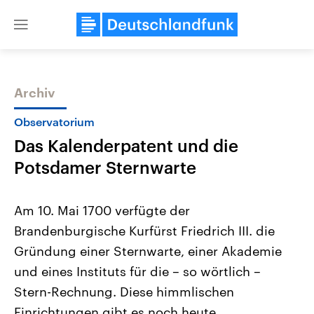
Close
menu
Archiv
Themen
Observatorium
Das Kalenderpatent und die
Potsdamer Sternwarte
Am 10. Mai 1700 verfügte der
Brandenburgische Kurfürst Friedrich III. die
Landtagswahl Sachsen-Anhalt
USA
Gründung einer Sternwarte, einer Akademie
2026
Aktuelle Beiträge, Analys
Alle Informationen
Hintergründe
und eines Instituts für die – so wörtlich –
Sachsen-Anhalt wählt am 6.
Wirtschaftlich und militäri
September 2026 einen neuen
gehören die Vereinigten S
Stern-Rechnung. Diese himmlischen
Landtag. Seit 2021 wird das
den mächtigsten Ländern 
Einrichtungen gibt es noch heute.
Bundesland von einer Koalition aus
mit großem Einfluss auf d