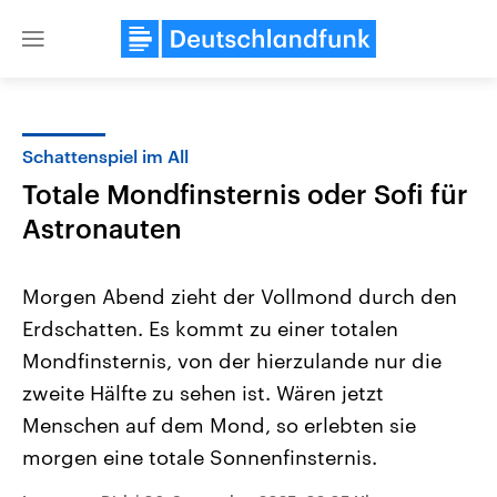
Close
menu
Schattenspiel im All
Themen
Totale Mondfinsternis oder Sofi für
Astronauten
Morgen Abend zieht der Vollmond durch den
Erdschatten. Es kommt zu einer totalen
Mondfinsternis, von der hierzulande nur die
Landtagswahl Sachsen-Anhalt
USA
zweite Hälfte zu sehen ist. Wären jetzt
2026
Aktuelle Beiträge, Analys
Menschen auf dem Mond, so erlebten sie
Alle Informationen
Hintergründe
Sachsen-Anhalt wählt am 6.
Wirtschaftlich und militäri
morgen eine totale Sonnenfinsternis.
September 2026 einen neuen
gehören die Vereinigten S
Landtag. Seit 2021 wird das
den mächtigsten Ländern 
Bundesland von einer Koalition aus
mit großem Einfluss auf d