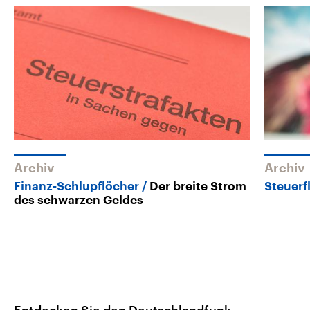
Archiv
Archiv
Finanz-Schlupflöcher
Der breite Strom
Steuerf
des schwarzen Geldes
Entdecken Sie den Deutschlandfunk