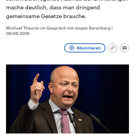
CDU, SPD und FDP regiert.-
aktuelle Weltgeschehen.
mache deutlich, dass man dringend
Umfragen, Prognosen,
Wahlprogramme, aktuelle Berichte
gemeinsame Gesetze brauche.
Sendungen
Programm
Podcasts
und Hintergründe zu den Parteien
und Kandidaten der anstehenden
Wahl.
Michael Theurer im Gespräch mit Jasper Barenberg
|
08.06.2016
Audio-Archiv
Abonnieren
Link
Emai
kopieren/te