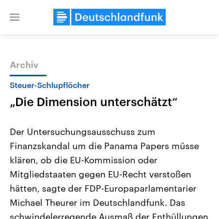
Close
menu
Archiv
Themen
Steuer-Schlupflöcher
„Die Dimension unterschätzt“
Der Untersuchungsausschuss zum
Finanzskandal um die Panama Papers müsse
klären, ob die EU-Kommission oder
Landtagswahl Sachsen-Anhalt
USA
Mitgliedstaaten gegen EU-Recht verstoßen
2026
Aktuelle Beiträge, Analys
Alle Informationen
hätten, sagte der FDP-Europaparlamentarier
Hintergründe
Sachsen-Anhalt wählt am 6.
Wirtschaftlich und militäri
Michael Theurer im Deutschlandfunk. Das
September 2026 einen neuen
gehören die Vereinigten S
Landtag. Seit 2021 wird das
den mächtigsten Ländern 
schwindelerregende Ausmaß der Enthüllungen
Bundesland von einer Koalition aus
mit großem Einfluss auf d