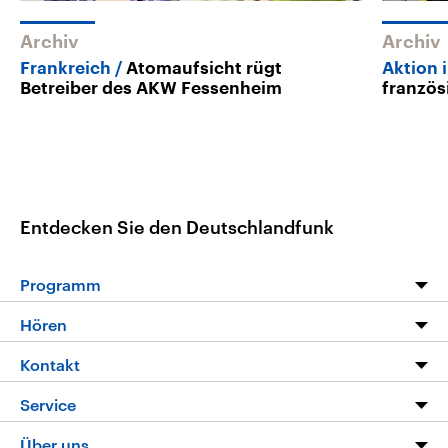
Archiv
Archiv
Frankreich
Atomaufsicht rügt
Aktion 
Betreiber des AKW Fessenheim
franzö
Entdecken Sie den Deutschlandfunk
Programm
Programm
Hören
Alle Sendungen
Livestream
Kontakt
Die Nachrichten
Audios
Hörerservice
Service
Nachrichtenleicht
Podcasts
Social Media
FAQ
Über uns
Neue Beiträge auf dlf.de