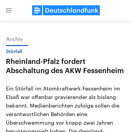
Close
menu
Archiv
Themen
Störfall
Rheinland-Pfalz fordert
Abschaltung des AKW Fessenheim
Ein Störfall im Atomkraftwerk Fessenheim im
Elsaß war offenbar gravierender als bislang
USA
Nahostkonflikt
bekannt. Medienberichten zufolge sollen die
Aktuelle Beiträge, Analysen und
Aktuelle Lage und Hinter
Der Überfall der palästine
Hintergründe
verantwortlichen Behörden eine
Wirtschaftlich und militärisch
Terrororganisation Hamas
gehören die Vereinigten Staaten zu
Oktober 2023 auf Israel ha
Überschwemmung vor knapp zwei Jahren
den mächtigsten Ländern der Erde,
Region wieder die Gewalt 
heruntergespielt haben. Die rheinland-
mit großem Einfluss auf das
Israel möchte die Hamas z