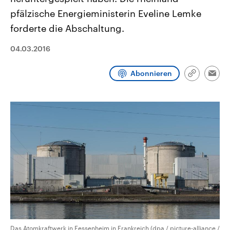
aktuelle Weltgeschehen.
Diese wird wie die Hisboll
pfälzische Energieministerin Eveline Lemke
Libanon vom Iran unterstüt
forderte die Abschaltung.
Sendungen
Programm
Podcasts
04.03.2016
Audio-Archiv
Abonnieren
Link
Emai
kopieren/te
Das Atomkraftwerk in Fessenheim in Frankreich (dpa / picture-alliance /