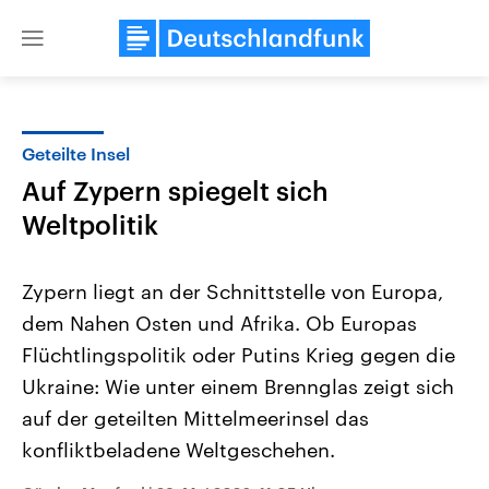
Close
menu
Geteilte Insel
Themen
Auf Zypern spiegelt sich
Weltpolitik
Zypern liegt an der Schnittstelle von Europa,
dem Nahen Osten und Afrika. Ob Europas
Flüchtlingspolitik oder Putins Krieg gegen die
Landtagswahl Sachsen-Anhalt
USA
Ukraine: Wie unter einem Brennglas zeigt sich
2026
Aktuelle Beiträge, Analys
auf der geteilten Mittelmeerinsel das
Alle Informationen
Hintergründe
Sachsen-Anhalt wählt am 6.
Wirtschaftlich und militäri
konfliktbeladene Weltgeschehen.
September 2026 einen neuen
gehören die Vereinigten S
Landtag. Seit 2021 wird das
den mächtigsten Ländern 
Bundesland von einer Koalition aus
mit großem Einfluss auf d