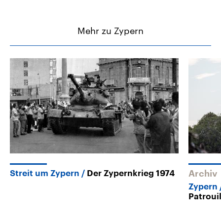
Mehr zu Zypern
Streit um Zypern
Der Zypernkrieg 1974
Archiv
Zypern
Patroui