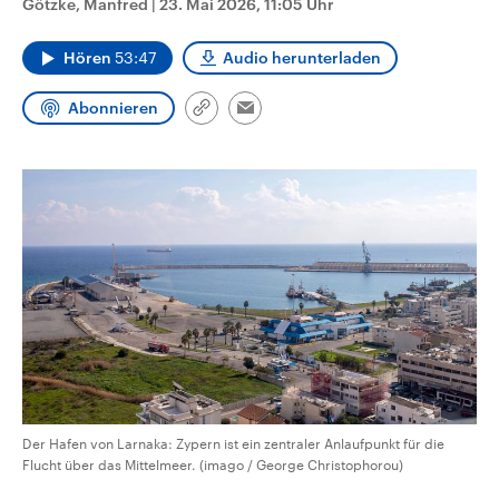
Götzke, Manfred
|
23. Mai 2026, 11:05 Uhr
CDU, SPD und FDP regiert.-
aktuelle Weltgeschehen.
Umfragen, Prognosen,
Wahlprogramme, aktuelle Berichte
Hören
53:47
Audio herunterladen
Sendungen
Programm
Podcasts
und Hintergründe zu den Parteien
und Kandidaten der anstehenden
Wahl.
Abonnieren
Link
Email
Audio-Archiv
kopieren/teilen
Der Hafen von Larnaka: Zypern ist ein zentraler Anlaufpunkt für die
Flucht über das Mittelmeer. (imago / George Christophorou)