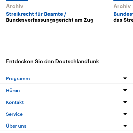
Archiv
Archiv
Streikrecht für Beamte
Bundes
Bundesverfassungsgericht am Zug
das Str
Entdecken Sie den Deutschlandfunk
Programm
Programm
Hören
Alle Sendungen
Livestream
Kontakt
Die Nachrichten
Audios
Hörerservice
Service
Nachrichtenleicht
Podcasts
Social Media
FAQ
Über uns
Neue Beiträge auf dlf.de
Deutschlandfunk App