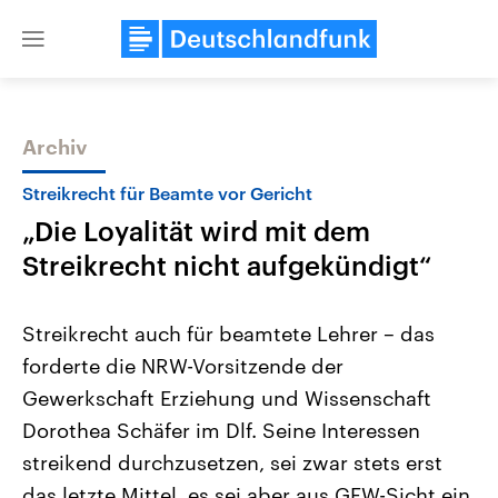
Close
menu
Archiv
Themen
Streikrecht für Beamte vor Gericht
„Die Loyalität wird mit dem
Streikrecht nicht aufgekündigt“
Streikrecht auch für beamtete Lehrer – das
forderte die NRW-Vorsitzende der
Landtagswahl Sachsen-Anhalt
USA
Gewerkschaft Erziehung und Wissenschaft
2026
Aktuelle Beiträge, Analys
Alle Informationen
Hintergründe
Dorothea Schäfer im Dlf. Seine Interessen
Sachsen-Anhalt wählt am 6.
Wirtschaftlich und militäri
September 2026 einen neuen
gehören die Vereinigten S
streikend durchzusetzen, sei zwar stets erst
Landtag. Seit 2021 wird das
den mächtigsten Ländern 
das letzte Mittel, es sei aber aus GEW-Sicht ein
Bundesland von einer Koalition aus
mit großem Einfluss auf d