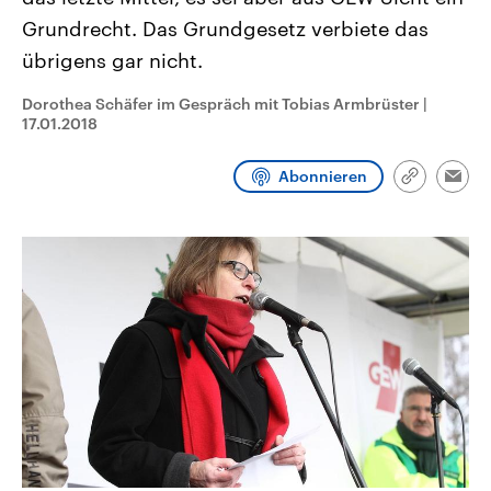
CDU, SPD und FDP regiert.-
aktuelle Weltgeschehen.
Grundrecht. Das Grundgesetz verbiete das
Umfragen, Prognosen,
Wahlprogramme, aktuelle Berichte
übrigens gar nicht.
Sendungen
Programm
Podcasts
und Hintergründe zu den Parteien
und Kandidaten der anstehenden
Wahl.
Dorothea Schäfer im Gespräch mit Tobias Armbrüster
|
Audio-Archiv
17.01.2018
Abonnieren
Link
Emai
kopieren/te