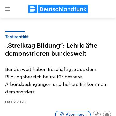
Close
menu
Tarifkonflikt
Themen
„Streiktag Bildung“: Lehrkräfte
demonstrieren bundesweit
Bundesweit haben Beschäftigte aus dem
Bildungsbereich heute für bessere
Arbeitsbedingungen und höhere Einkommen
Landtagswahl Sachsen-Anhalt
USA
demonstriert.
2026
Aktuelle Beiträge, Analys
Alle Informationen
Hintergründe
04.02.2026
Sachsen-Anhalt wählt am 6.
Wirtschaftlich und militäri
September 2026 einen neuen
gehören die Vereinigten S
Landtag. Seit 2021 wird das
den mächtigsten Ländern 
Abonnieren
Bundesland von einer Koalition aus
mit großem Einfluss auf d