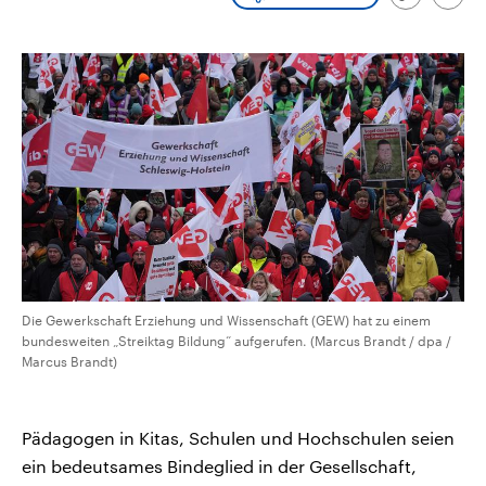
Link
Emai
CDU, SPD und FDP regiert.-
aktuelle Weltgeschehen.
kopieren/te
Umfragen, Prognosen,
Wahlprogramme, aktuelle Berichte
Sendungen
Programm
Podcasts
und Hintergründe zu den Parteien
und Kandidaten der anstehenden
Wahl.
Audio-Archiv
Die Gewerkschaft Erziehung und Wissenschaft (GEW) hat zu einem
bundesweiten „Streiktag Bildung“ aufgerufen. (Marcus Brandt / dpa /
Marcus Brandt)
Pädagogen in Kitas, Schulen und Hochschulen seien
ein bedeutsames Bindeglied in der Gesellschaft,