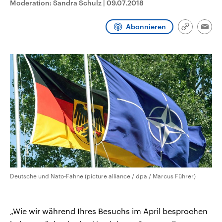
Moderation: Sandra Schulz
|
09.07.2018
CDU, SPD und FDP regiert.-
aktuelle Weltgeschehen.
Umfragen, Prognosen,
Wahlprogramme, aktuelle Berichte
Abonnieren
Sendungen
Programm
Podcasts
und Hintergründe zu den Parteien
Link
Emai
und Kandidaten der anstehenden
kopieren/te
Wahl.
Audio-Archiv
Deutsche und Nato-Fahne (picture alliance / dpa / Marcus Führer)
„Wie wir während Ihres Besuchs im April besprochen