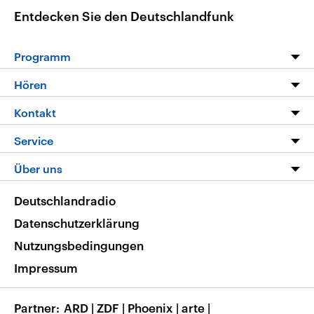
Entdecken Sie den Deutschlandfunk
Programm
Programm
Hören
Alle Sendungen
Livestream
Kontakt
Die Nachrichten
Audios
Hörerservice
Service
Nachrichtenleicht
Podcasts
Social Media
FAQ
Über uns
Neue Beiträge auf dlf.de
Deutschlandfunk App
Newsletter
Deutschlandradio
Themen-Schwerpunkte
Nachrichten App
Deutschlandradio
Veranstaltungen
Presse
Frequenzen
Datenschutzerklärung
Musikliste
Ausbildung und Karriere
Nutzungsbedingungen
RSS
Transparenz
Impressum
Korrekturen
Barrierefreiheit
Partner
ARD
|
ZDF
|
Phoenix
|
arte
|