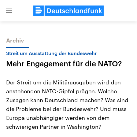
Close
menu
Archiv
Themen
Streit um Ausstattung der Bundeswehr
Mehr Engagement für die NATO?
Der Streit um die Militärausgaben wird den
anstehenden NATO-Gipfel prägen. Welche
Zusagen kann Deutschland machen? Was sind
Landtagswahl Sachsen-Anhalt
USA
die Probleme bei der Bundeswehr? Und muss
2026
Aktuelle Beiträge, Analys
Alle Informationen
Europa unabhängiger werden von dem
Hintergründe
Sachsen-Anhalt wählt am 6.
Wirtschaftlich und militäri
schwierigen Partner in Washington?
September 2026 einen neuen
gehören die Vereinigten S
Landtag. Seit 2021 wird das
den mächtigsten Ländern 
Bundesland von einer Koalition aus
mit großem Einfluss auf d