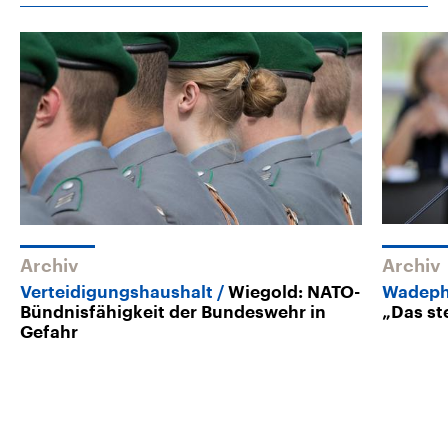
Archiv
Archiv
Verteidigungshaushalt
Wiegold: NATO-
Wadephu
Bündnisfähigkeit der Bundeswehr in
„Das st
Gefahr