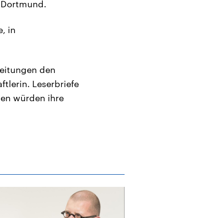
U Dortmund.
, in
zeitungen den
tlerin. Leserbriefe
gen würden ihre