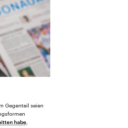
im Gegenteil seien
lungsformen
nitten habe
,