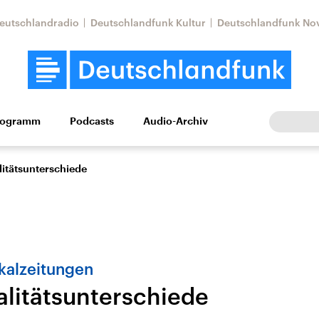
eutschlandradio
Deutschlandfunk Kultur
Deutschlandfunk No
rogramm
Podcasts
Audio-Archiv
Wirtschaft
Wissen
Kultur
Europa
Gesellschaf
itätsunterschiede
kalzeitungen
litätsunterschiede
Nahostkonflikt
Iran
le Beiträge,
Aktuelle Lage und
Aktuelle Lage und