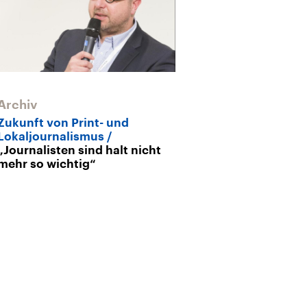
Archiv
Archiv
Zukunft von Print- und
Lokaljournali
Lokaljournalismus
der AfD
„Sie 
„Journalisten sind halt nicht
Ihre Lügen zu 
mehr so wichtig“