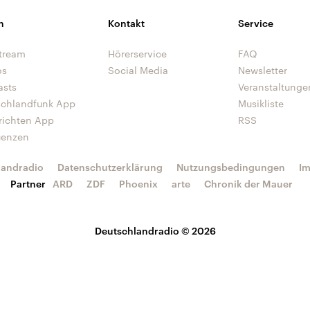
n
Kontakt
Service
tream
Hörerservice
FAQ
os
Social Media
Newsletter
asts
Veranstaltunge
schlandfunk App
Musikliste
richten App
RSS
uenzen
landradio
Datenschutzerklärung
Nutzungsbedingungen
I
Partner
ARD
ZDF
Phoenix
arte
Chronik der Mauer
Deutschlandradio © 2026