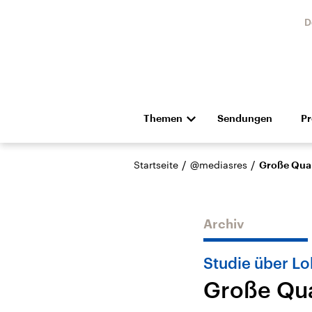
D
Themen
Sendungen
P
Die Nachrichten
Politik
/
/
Startseite
@mediasres
Große Qual
Hörspiel und Feature
Musik
Archiv
Studie über Lo
Große Qua
Landtagswahl Sachsen-
USA
Anhalt 2026
Aktuel