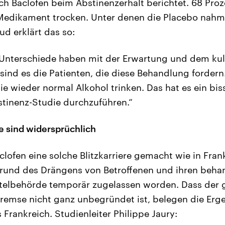
ch Baclofen beim Abstinenzerhalt berichtet. 68 Pro
Medikament trocken. Unter denen die Placebo nahm
ud erklärt das so:
 Unterschiede haben mit der Erwartung und dem kult
 sind es die Patienten, die diese Behandlung fordern
ie wieder normal Alkohol trinken. Das hat es ein bi
tinenz-Studie durchzuführen.“
 sind widersprüchlich
ofen eine solche Blitzkarriere gemacht wie in Frank
fgrund des Drängens von Betroffenen und ihren beh
telbehörde temporär zugelassen worden. Dass der g
bremse nicht ganz unbegründet ist, belegen die Erg
Frankreich. Studienleiter Philippe Jaury: