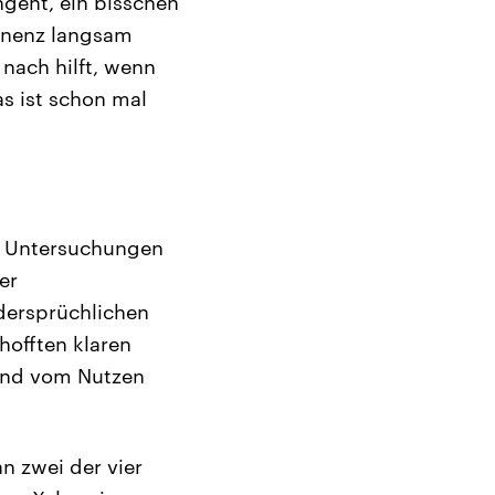
geht, ein bisschen
stinenz langsam
 nach hilft, wenn
s ist schon mal
ie Untersuchungen
er
dersprüchlichen
hofften klaren
sind vom Nutzen
n zwei der vier