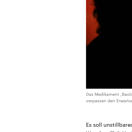
Das Medikament „Baclo
verpassen den Erwartun
Es soll unstillbar