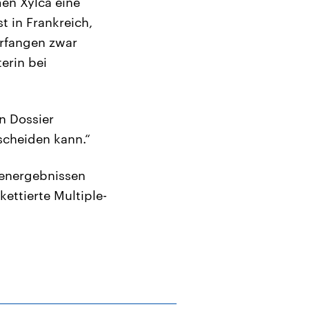
men Xylca eine
 in Frankreich,
erfangen zwar
erin bei
n Dossier
scheiden kann.“
ienergebnissen
ettierte Multiple-