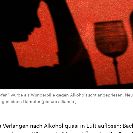
fen“ wurde als Wunderpille gegen Alkoholsucht angepriesen. Neu
gen einen Dämpfer (picture alliance )
es Verlangen nach Alkohol quasi in Luft auflösen: Ba