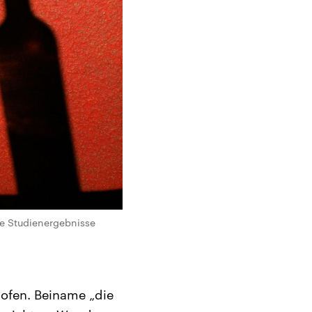
e Studienergebnisse
clofen. Beiname „die