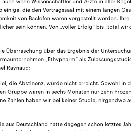
 auch wenn Wissenschaftler und Ärzte in aller Rege
o einige, die den Vortragssaal mit einem langen Gesi
amkeit von Baclofen waren vorgestellt worden. Ihre
cher sein können. Von „voller Erfolg“ bis „total wir
ie Überraschung über das Ergebnis der Untersuchu
armaunternehmen „Ethypharm“ als Zulassungsstudie
hel Raynaud:
iel, die Abstinenz, wurde nicht erreicht. Sowohl in d
fen-Gruppe waren in sechs Monaten nur zehn Prozen
ine Zahlen haben wir bei keiner Studie, nirgendwo au
die aus Deutschland hatte dagegen schon letztes Ja