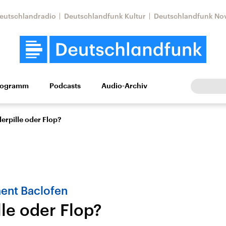
eutschlandradio
Deutschlandfunk Kultur
Deutschlandfunk No
rogramm
Podcasts
Audio-Archiv
Wirtschaft
Wissen
Kultur
Europa
Gesellschaf
rpille oder Flop?
ent Baclofen
le oder Flop?
Nahostkonflikt
Iran
le Beiträge,
Aktuelle Lage und
Aktuelle Lage und