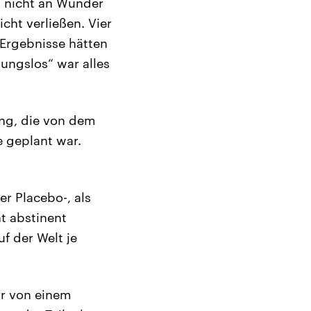
l nicht an Wunder
cht verließen. Vier
 Ergebnisse hätten
kungslos“ war alles
ng, die von dem
 geplant war.
er Placebo-, als
t abstinent
f der Welt je
hr von einem