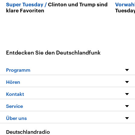
Super Tuesday
Clinton und Trump sind
Vorwahl
klare Favoriten
Tuesda
Entdecken Sie den Deutschlandfunk
Programm
Programm
Hören
Alle Sendungen
Livestream
Kontakt
Die Nachrichten
Audios
Hörerservice
Service
Nachrichtenleicht
Podcasts
Social Media
FAQ
Über uns
Neue Beiträge auf dlf.de
Deutschlandfunk App
Newsletter
Deutschlandradio
Themen-Schwerpunkte
Nachrichten App
Deutschlandradio