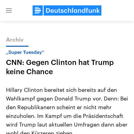
Close
menu
Archiv
Themen
„Super Tuesday“
CNN: Gegen Clinton hat Trump
keine Chance
Hillary Clinton bereitet sich bereits auf den
Wahlkampf gegen Donald Trump vor. Denn: Bei
Landtagswahl Sachsen-Anhalt
USA
den Republikanern scheint er nicht mehr
2026
Aktuelle Beiträge, Analys
Alle Informationen
Hintergründe
einzuholen. Im Kampf um die Präsidentschaft
Sachsen-Anhalt wählt am 6.
Wirtschaftlich und militäri
September 2026 einen neuen
gehören die Vereinigten S
wird Trump laut aktuellen Umfragen dann aber
Landtag. Seit 2021 wird das
den mächtigsten Ländern 
wohl den Kürzeren ziehen.
Bundesland von einer Koalition aus
mit großem Einfluss auf d