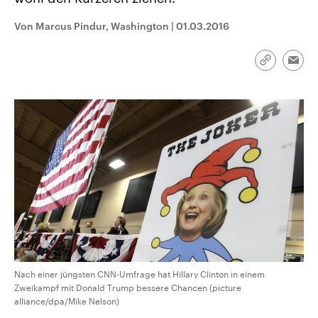
CDU, SPD und FDP regiert.-
aktuelle Weltgeschehen.
Umfragen, Prognosen,
Von Marcus Pindur, Washington
|
01.03.2016
Wahlprogramme, aktuelle Berichte
Sendungen
Programm
Podcasts
und Hintergründe zu den Parteien
und Kandidaten der anstehenden
Wahl.
Link
Emai
kopieren/te
Audio-Archiv
Nach einer jüngsten CNN-Umfrage hat Hillary Clinton in einem
Zweikampf mit Donald Trump bessere Chancen (picture
alliance/dpa/Mike Nelson)