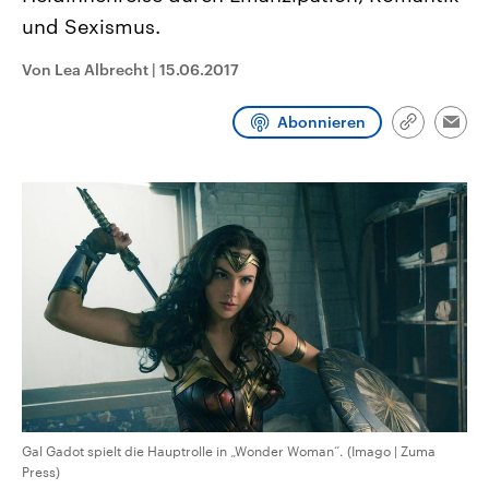
CDU, SPD und FDP regiert.-
aktuelle Weltgeschehen.
und Sexismus.
Umfragen, Prognosen,
Wahlprogramme, aktuelle Berichte
Sendungen
Programm
Podcasts
und Hintergründe zu den Parteien
Von Lea Albrecht
|
15.06.2017
und Kandidaten der anstehenden
Wahl.
Audio-Archiv
Abonnieren
Link
Emai
kopieren/te
Gal Gadot spielt die Hauptrolle in „Wonder Woman“. (Imago | Zuma
Press)