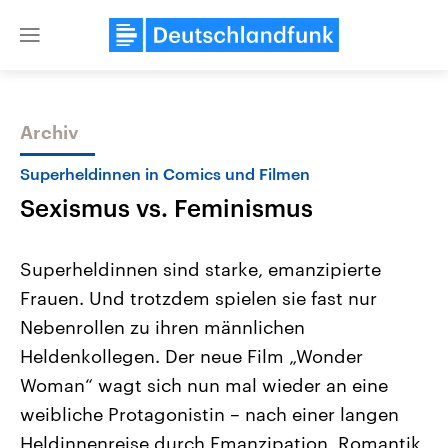
Close
menu
Archiv
Themen
Superheldinnen in Comics und Filmen
Sexismus vs. Feminismus
Superheldinnen sind starke, emanzipierte
Frauen. Und trotzdem spielen sie fast nur
Nebenrollen zu ihren männlichen
Landtagswahl Sachsen-Anhalt
USA
Heldenkollegen. Der neue Film „Wonder
2026
Aktuelle Beiträge, Analys
Alle Informationen
Woman“ wagt sich nun mal wieder an eine
Hintergründe
Sachsen-Anhalt wählt am 6.
Wirtschaftlich und militäri
weibliche Protagonistin – nach einer langen
September 2026 einen neuen
gehören die Vereinigten S
Landtag. Seit 2021 wird das
den mächtigsten Ländern 
Heldinnenreise durch Emanzipation, Romantik
Bundesland von einer Koalition aus
mit großem Einfluss auf d