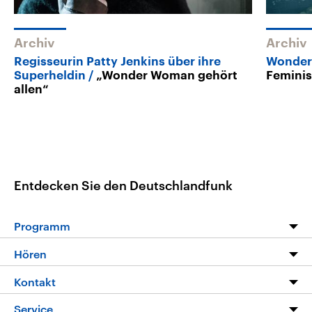
Archiv
Archiv
Regisseurin Patty Jenkins über ihre
Wonder
Superheldin
„Wonder Woman gehört
Feminis
allen“
Entdecken Sie den Deutschlandfunk
Programm
Programm
Hören
Alle Sendungen
Livestream
Kontakt
Die Nachrichten
Audios
Hörerservice
Service