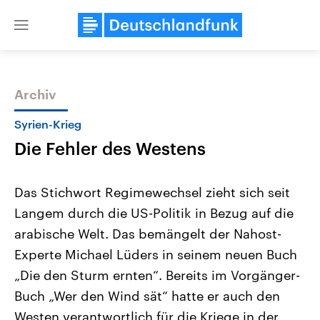
Close
menu
Archiv
Themen
Syrien-Krieg
Die Fehler des Westens
Das Stichwort Regimewechsel zieht sich seit
Langem durch die US-Politik in Bezug auf die
arabische Welt. Das bemängelt der Nahost-
Landtagswahl Sachsen-Anhalt
USA
Experte Michael Lüders in seinem neuen Buch
2026
Aktuelle Beiträge, Analys
Alle Informationen
„Die den Sturm ernten“. Bereits im Vorgänger-
Hintergründe
Sachsen-Anhalt wählt am 6.
Wirtschaftlich und militäri
Buch „Wer den Wind sät“ hatte er auch den
September 2026 einen neuen
gehören die Vereinigten S
Landtag. Seit 2021 wird das
den mächtigsten Ländern 
Westen verantwortlich für die Kriege in der
Bundesland von einer Koalition aus
mit großem Einfluss auf d