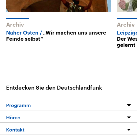
Archiv
Archiv
Naher Osten
„Wir machen uns unsere
Leipzi
Feinde selbst“
Der Wes
gelernt
Entdecken Sie den Deutschlandfunk
Programm
Programm
Hören
Alle Sendungen
Livestream
Kontakt
Die Nachrichten