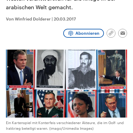
CDU, SPD und FDP regiert.-
aktuelle Weltgeschehen.
arabischen Welt gemacht.
Umfragen, Prognosen,
Wahlprogramme, aktuelle Berichte
Sendungen
Programm
Podcasts
und Hintergründe zu den Parteien
Von Winfried Dolderer
|
20.03.2017
und Kandidaten der anstehenden
Wahl.
Audio-Archiv
Abonnieren
Link
Emai
kopieren/te
Ein Kartenspiel mit Konterfeis verschiedener Akteure, die im Golf- und
Irakkrieg beteiligt waren. (imago/Unimedia Images)