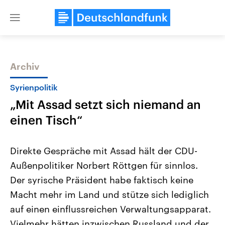
Close
menu
Archiv
Themen
Syrienpolitik
„Mit Assad setzt sich niemand an
einen Tisch“
Direkte Gespräche mit Assad hält der CDU-
Außenpolitiker Norbert Röttgen für sinnlos.
Landtagswahl Sachsen-Anhalt
USA
Der syrische Präsident habe faktisch keine
2026
Aktuelle Beiträge, Analys
Alle Informationen
Hintergründe
Macht mehr im Land und stütze sich lediglich
Sachsen-Anhalt wählt am 6.
Wirtschaftlich und militäri
September 2026 einen neuen
gehören die Vereinigten S
auf einen einflussreichen Verwaltungsapparat.
Landtag. Seit 2021 wird das
den mächtigsten Ländern 
Vielmehr hätten inzwischen Russland und der
Bundesland von einer Koalition aus
mit großem Einfluss auf d