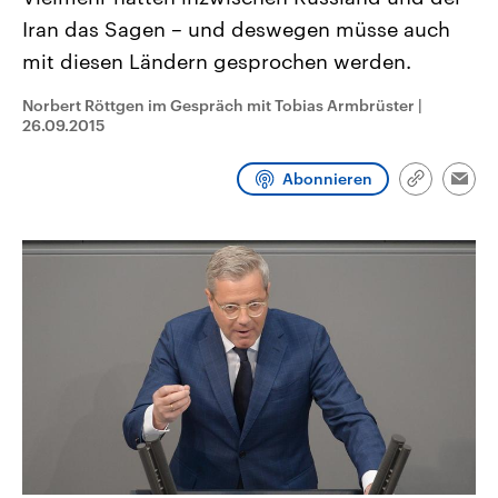
CDU, SPD und FDP regiert.-
aktuelle Weltgeschehen.
Iran das Sagen – und deswegen müsse auch
Umfragen, Prognosen,
Wahlprogramme, aktuelle Berichte
mit diesen Ländern gesprochen werden.
Sendungen
Programm
Podcasts
und Hintergründe zu den Parteien
und Kandidaten der anstehenden
Wahl.
Norbert Röttgen im Gespräch mit Tobias Armbrüster
|
Audio-Archiv
26.09.2015
Abonnieren
Link
Emai
kopieren/te