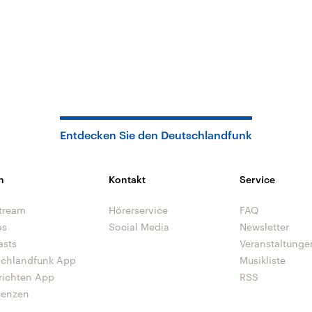
Entdecken Sie den Deutschlandfunk
n
Kontakt
Service
tream
Hörerservice
FAQ
os
Social Media
Newsletter
asts
Veranstaltunge
schlandfunk App
Musikliste
richten App
RSS
uenzen