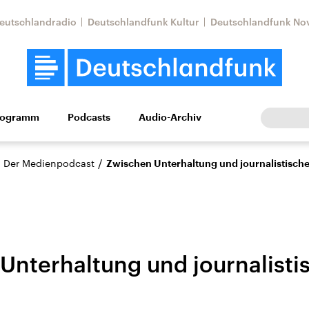
eutschlandradio
Deutschlandfunk Kultur
Deutschlandfunk No
rogramm
Podcasts
Audio-Archiv
Wirtschaft
Wissen
Kultur
Europa
Gesellschaf
/
– Der Medienpodcast
Zwischen Unterhaltung und journalistisch
Unterhaltung und journalist
Nahostkonflikt
Iran
le Beiträge,
Aktuelle Lage und
Aktuelle Lage und