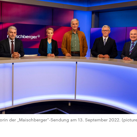
rin der „Maischberger“-Sendung am 13. September 2022. (picture 