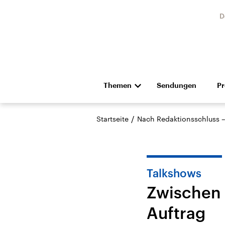
D
Themen
Sendungen
P
Die Nachrichten
Politik
/
Startseite
Nach Redaktionsschluss 
Hörspiel und Feature
Musik
Talkshows
Zwischen 
Auftrag
Landtagswahl Sachsen-
USA
Anhalt 2026
Aktuel