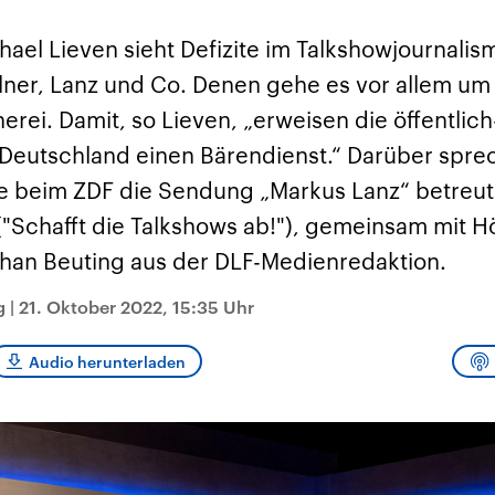
sen und
Hintergründe
Hintergründe
Der Überfall der
Der Iran – seit der
rgründe
haftlich und
palästinensischen
Islamischen Revolu
ael Lieven sieht Defizite im Talkshowjournalis
risch gehören die
Terrororganisation
1979 auch Islamisc
igten Staaten zu
Hamas im Oktober 2023
Republik Iran – ist e
llner, Lanz und Co. Denen gehe es vor allem um
ächtigsten
auf Israel hat in der
von einem
n der Erde, mit
Region wieder die
Religionsführer auto
rei. Damit, so Lieven, „erweisen die öffentlich
 Einfluss auf das
Gewalt entfacht. Israel
regierter Staat im 
le Weltgeschehen.
möchte die Hamas
Osten. Eine Feindsc
Deutschland einen Bärendienst.“ Darüber spr
zerstören. Diese wird wie
zu Israel und zu de
die Hisbollah im Libanon
ist fest in der
 beim ZDF die Sendung „Markus Lanz“ betreut, 
vom Iran unterstützt.
Staatsideologie
verankert.
"Schafft die Talkshows ab!"), gemeinsam mit H
han Beuting aus der DLF-Medienredaktion.
g
|
21. Oktober 2022, 15:35 Uhr
Audio herunterladen