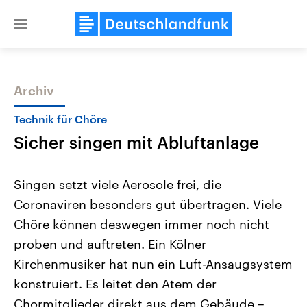
Close
menu
Archiv
Themen
Technik für Chöre
Sicher singen mit Abluftanlage
Singen setzt viele Aerosole frei, die
Coronaviren besonders gut übertragen. Viele
Chöre können deswegen immer noch nicht
Landtagswahl Sachsen-Anhalt
USA
proben und auftreten. Ein Kölner
2026
Aktuelle Beiträge, Analys
Alle Informationen
Kirchenmusiker hat nun ein Luft-Ansaugsystem
Hintergründe
Sachsen-Anhalt wählt am 6.
Wirtschaftlich und militäri
konstruiert. Es leitet den Atem der
September 2026 einen neuen
gehören die Vereinigten S
Landtag. Seit 2021 wird das
den mächtigsten Ländern 
Chormitglieder direkt aus dem Gebäude –
Bundesland von einer Koalition aus
mit großem Einfluss auf d