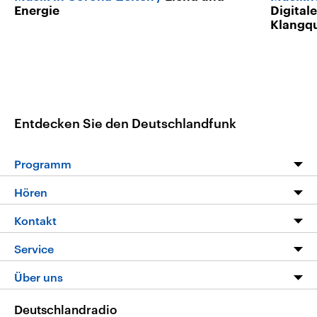
Energie
Digitale
Klangqu
Entdecken Sie den Deutschlandfunk
Programm
Programm
Hören
Alle Sendungen
Livestream
Kontakt
Die Nachrichten
Audios
Hörerservice
Service
Nachrichtenleicht
Podcasts
Social Media
FAQ
Über uns
Neue Beiträge auf dlf.de
Deutschlandfunk App
Newsletter
Deutschlandradio
Themen-Schwerpunkte
Nachrichten App
Deutschlandradio