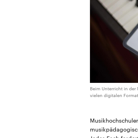
Beim Unterricht in der
vielen digitalen Format
Musikhochschulen 
musikpädagogisch