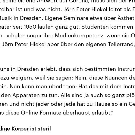
t seine eigene Antwort auf Corona, muss sich der Fr
elbar ist und was nicht. Jörn Peter Hiekel leitet als 
 Musik in Dresden. Eigene Seminare etwa über Ästhe
ater seit 1950 laufen ganz gut. Studenten kommen 
n, schulen sogar ihre Medienkompetenz, wenn sie O
t Jörn Peter Hiekel aber über den eigenen Tellerrand,
 uns in Dresden erlebt, dass sich bestimmten Instru
ezu weigern, weil sie sagen: Nein, diese Nuancen de
 hin. Nun kann man überlegen: Hat das mit dem Inst
 den Apparaten zu tun. Alle sind ja auch so ganz plöt
n und nicht jeder oder jede hat zu Hause so ein Ger
as diese Online-Formate überhaupt erlaubt.“
ge Körper ist steril