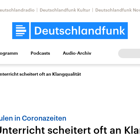
eutschlandradio
Deutschlandfunk Kultur
Deutschlandfunk No
rogramm
Podcasts
Audio-Archiv
Wirtschaft
Wissen
Kultur
Europa
Gesellschaf
nterricht scheitert oft an Klangqualität
len in Coronazeiten
Unterricht scheitert oft an Kl
Nahostkonflikt
Iran
le Beiträge,
Aktuelle Lage und
Aktuelle Lage und