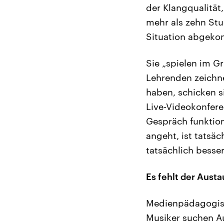
der Klangqualitä
mehr als zehn Stu
Situation abgek
Sie „spielen im G
Lehrenden zeichn
haben, schicken 
Live-Videokonfere
Gespräch funktion
angeht, ist tatsä
tatsächlich besser
Es fehlt der Aust
Medienpädagogisc
Musiker suchen Au