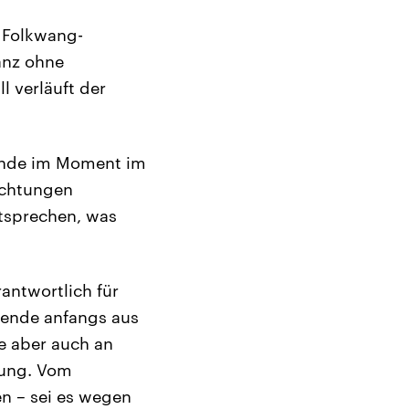
r Folkwang-
anz ohne
l verläuft der
rende im Moment im
ichtungen
ntsprechen, was
antwortlich für
rende anfangs aus
te aber auch an
nung. Vom
en – sei es wegen