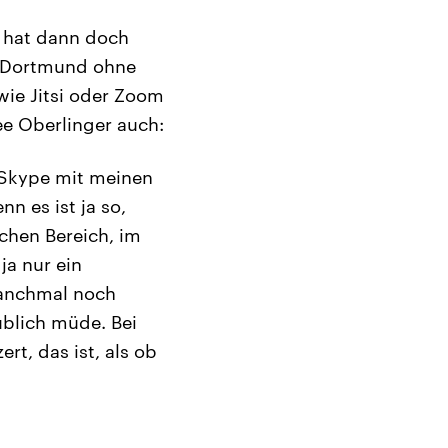
r hat dann doch
ia Dortmund ohne
ie Jitsi oder Zoom
ee Oberlinger auch:
f Skype mit meinen
n es ist ja so,
ichen Bereich, im
ja nur ein
manchmal noch
ublich müde. Bei
rt, das ist, als ob