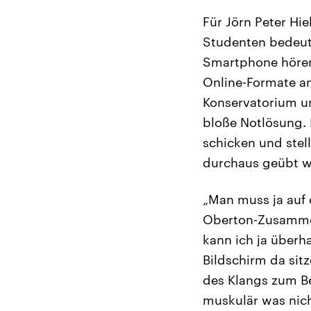
Für Jörn Peter Hie
Studenten bedeut
Smartphone hören
Online-Formate an
Konservatorium und
bloße Notlösung.
schicken und stell
durchaus geübt wi
„Man muss ja auf d
Oberton-Zusammen
kann ich ja überh
Bildschirm da sitz
des Klangs zum Be
muskulär was nich