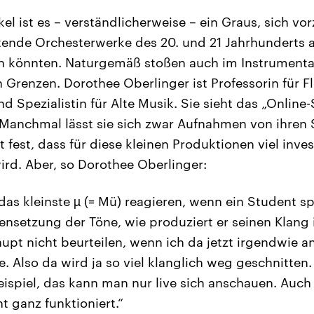
kel ist es – verständlicherweise – ein Graus, sich vor
ende Orchesterwerke des 20. und 21 Jahrhunderts 
 könnten. Naturgemäß stoßen auch im Instrumental
 Grenzen. Dorothee Oberlinger ist Professorin für F
 Spezialistin für Alte Musik. Sie sieht das „Online
 Manchmal lässt sie sich zwar Aufnahmen von ihren
t fest, dass für diese kleinen Produktionen viel invest
rd. Aber, so Dorothee Oberlinger:
as kleinste µ (= Mü) reagieren, wenn ein Student spi
setzung der Töne, wie produziert er seinen Klang
aupt nicht beurteilen, wenn ich da jetzt irgendwie 
e. Also da wird ja so viel klanglich weg geschnitten
ispiel, das kann man nur live sich anschauen. Auch
t ganz funktioniert.“