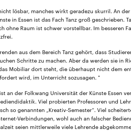
 nicht lösbar, manches wirkt geradezu skurril. An de
ünste in Essen ist das Fach Tanz groß geschrieben. T
h ohne Raum ist schwer vorstellbar. Im besseren Fal
frei.
hrenden aus dem Bereich Tanz gehört, dass Studie
chen Schritte zu machen. Aber da werden sie in R
as Mobiliar dort steht, die überhaupt nicht dem e
fordert wird, im Unterricht sozusagen. "
st an der Folkwang Universität der Künste Essen ver
diendidaktik. Viel probierten Professoren und Leh
isch so genannten „Kreativ-Semester“. Viel scheiter
nternet-Verbindungen, wohl auch an falscher Bedie
ealzeit seien mittlerweile viele Lehrende abgekomm