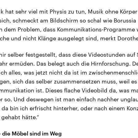
ik hat sehr viel mit Physis zu tun, Musik ohne Körpe
 sich, schmeckt am Bildschirm so schal wie Boruss
n dem Problem, dass Kommunikations-Programme w
ache und nicht Klänge ausgelegt sind, merkt Doroth
 mir selber festgestellt, dass diese Videostunden au
hr ermüden. Das belegt auch die Hirnforschung. Den
ch alles, was jetzt nicht da ist im zwischenmenschl
en, sich das selber zusammensetzen muss, weil es 
mmunikation ist. Dieses flache Videobild da, was 
er so. Und deswegen ist man einfach nachher ungla
 da bin ich erfrischt hinterher, oder nach einem Konze
 gehabt hätte.“
 die Möbel sind im Weg