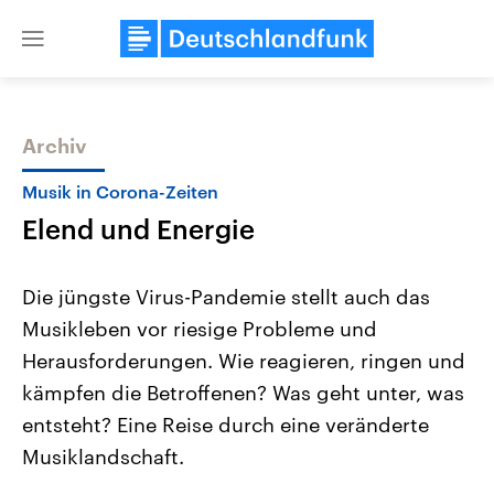
Close
menu
Archiv
Themen
Musik in Corona-Zeiten
Elend und Energie
Die jüngste Virus-Pandemie stellt auch das
Musikleben vor riesige Probleme und
Herausforderungen. Wie reagieren, ringen und
Landtagswahl Sachsen-Anhalt
USA
kämpfen die Betroffenen? Was geht unter, was
2026
Aktuelle Beiträge, Analys
Alle Informationen
entsteht? Eine Reise durch eine veränderte
Hintergründe
Sachsen-Anhalt wählt am 6.
Wirtschaftlich und militäri
Musiklandschaft.
September 2026 einen neuen
gehören die Vereinigten S
Landtag. Seit 2021 wird das
den mächtigsten Ländern 
Bundesland von einer Koalition aus
mit großem Einfluss auf d