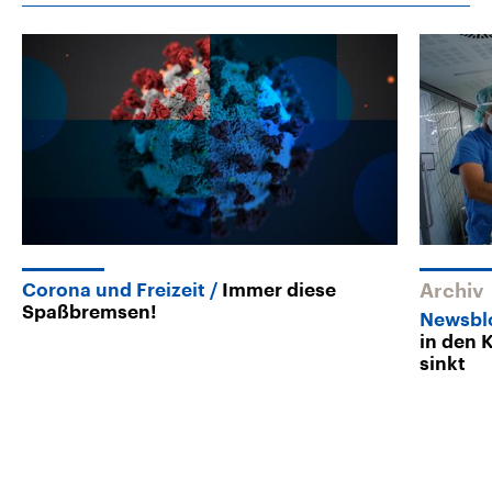
Corona und Freizeit
Immer diese
Archiv
Spaßbremsen!
Newsbl
in den 
sinkt