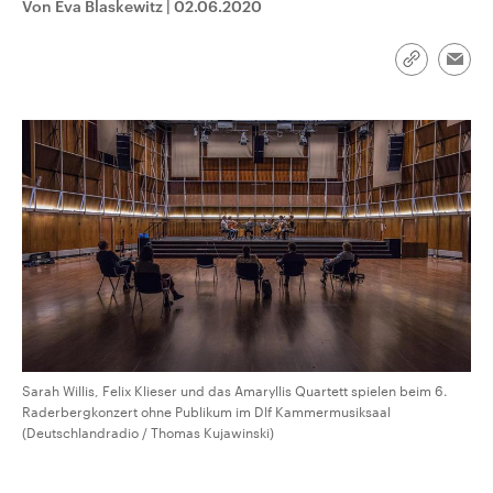
Von Eva Blaskewitz
|
02.06.2020
CDU, SPD und FDP regiert.-
aktuelle Weltgeschehen.
Umfragen, Prognosen,
Wahlprogramme, aktuelle Berichte
Sendungen
Programm
Podcasts
und Hintergründe zu den Parteien
Link
Emai
und Kandidaten der anstehenden
kopieren/te
Wahl.
Audio-Archiv
Sarah Willis, Felix Klieser und das Amaryllis Quartett spielen beim 6.
Raderbergkonzert ohne Publikum im Dlf Kammermusiksaal
(Deutschlandradio / Thomas Kujawinski)