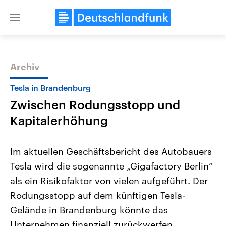
Close
menu
Archiv
Themen
Tesla in Brandenburg
Zwischen Rodungsstopp und
Kapitalerhöhung
Im aktuellen Geschäftsbericht des Autobauers
Tesla wird die sogenannte „Gigafactory Berlin“
Landtagswahl Sachsen-Anhalt
USA
als ein Risikofaktor von vielen aufgeführt. Der
2026
Aktuelle Beiträge, Analys
Alle Informationen
Hintergründe
Rodungsstopp auf dem künftigen Tesla-
Sachsen-Anhalt wählt am 6.
Wirtschaftlich und militäri
September 2026 einen neuen
gehören die Vereinigten S
Gelände in Brandenburg könnte das
Landtag. Seit 2021 wird das
den mächtigsten Ländern 
Unternehmen finanziell zurückwerfen.
Bundesland von einer Koalition aus
mit großem Einfluss auf d