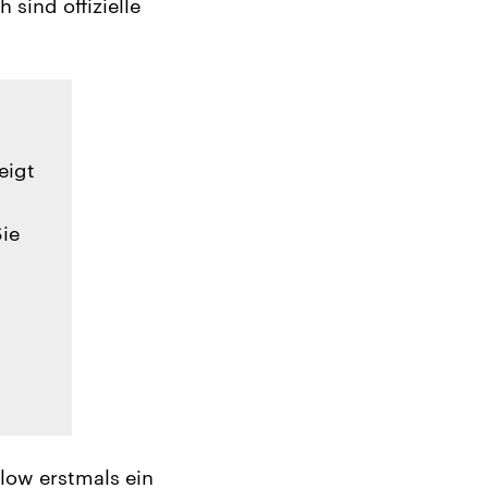
 sind offizielle
eigt
Sie
low erstmals ein