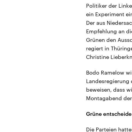
Politiker der Lin
ein Experiment ein
Der aus Niedersac
Empfehlung an die
Grünen den Aussch
regiert in Thürin
Christine Lieberk
Bodo Ramelow will
Landesregierung d
beweisen, dass wi
Montagabend der 
Grüne entscheide
Die Parteien hat