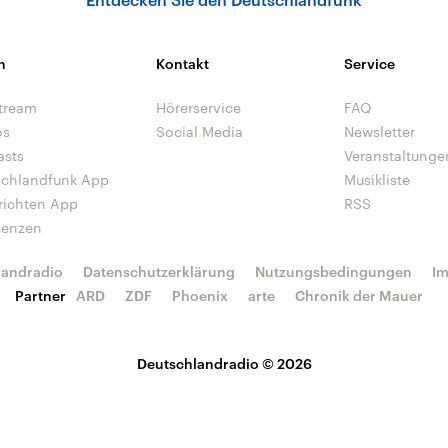
n
Kontakt
Service
tream
Hörerservice
FAQ
os
Social Media
Newsletter
asts
Veranstaltunge
schlandfunk App
Musikliste
richten App
RSS
uenzen
landradio
Datenschutzerklärung
Nutzungsbedingungen
I
Partner
ARD
ZDF
Phoenix
arte
Chronik der Mauer
Deutschlandradio © 2026