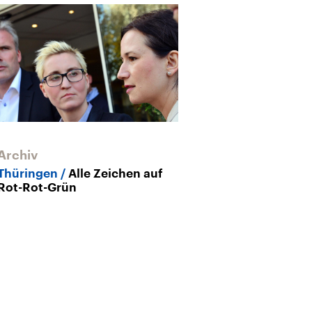
Archiv
Archiv
Thüringen
Alle Zeichen auf
Thüringen
Ro
Rot-Rot-Grün
dem Prüfstan