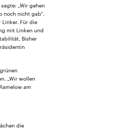
 sagte: „Wir gehen
so noch nicht gab“.
Linker. Für die
ng mit Linken und
bilität. Bisher
räsidentin
-grünen
en. „Wir wollen
e Ramelow am
rächen die