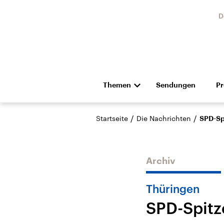
D
Themen
Sendungen
P
Die Nachrichten
Politik
/
/
Startseite
Die Nachrichten
SPD-Spi
Hörspiel und Feature
Musik
Archiv
Thüringen
SPD-Spitze
Landtagswahl Sachsen-
USA
Anhalt 2026
Aktuel