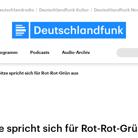
eutschlandradio
Deutschlandfunk Kultur
Deutschlandfunk No
rogramm
Podcasts
Audio-Archiv
Wirtschaft
Wissen
Kultur
Europa
Gesellschaf
tze spricht sich für Rot-Rot-Grün aus
 spricht sich für Rot-Rot-Gr
Nahostkonflikt
Iran
le Beiträge,
Aktuelle Lage und
Aktuelle Lage und