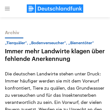
Close
menu
Archiv
Themen
„Tierquäler“, „Bodenverseucher“, „Bienentöter“
Immer mehr Landwirte klagen über
fehlende Anerkennung
Die deutschen Landwirte stehen unter Druck:
Immer häufiger werden sie mit dem Vorwurf
Landtagswahl Sachsen-Anhalt
USA
konfrontiert, Tiere zu quälen, das Grundwasser
2026
Aktuelle Beiträge, Analys
Alle Informationen
Hintergründe
zu verseuchen und für das Insektensterben
Sachsen-Anhalt wählt am 6.
Wirtschaftlich und militäri
September 2026 einen neuen
gehören die Vereinigten S
verantwortlich zu sein. Ein Vorwurf, der vielen
Landtag. Seit 2021 wird das
den mächtigsten Ländern 
Bauern zusetzt. Werden sie zu Unrecht an den
Bundesland von einer Koalition aus
mit großem Einfluss auf d