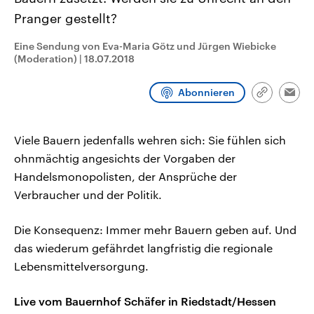
CDU, SPD und FDP regiert.-
aktuelle Weltgeschehen.
Pranger gestellt?
Umfragen, Prognosen,
Wahlprogramme, aktuelle Berichte
Sendungen
Programm
Podcasts
und Hintergründe zu den Parteien
Eine Sendung von Eva-Maria Götz und Jürgen Wiebicke
und Kandidaten der anstehenden
(Moderation)
|
18.07.2018
Wahl.
Audio-Archiv
Abonnieren
Link
Emai
kopieren/te
Viele Bauern jedenfalls wehren sich: Sie fühlen sich
ohnmächtig angesichts der Vorgaben der
Handelsmonopolisten, der Ansprüche der
Verbraucher und der Politik.
Die Konsequenz: Immer mehr Bauern geben auf. Und
das wiederum gefährdet langfristig die regionale
Lebensmittelversorgung.
Live vom Bauernhof Schäfer in Riedstadt/Hessen