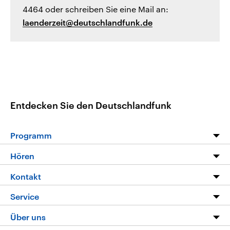
4464 oder schreiben Sie eine Mail an:
laenderzeit@deutschlandfunk.de
Entdecken Sie den Deutschlandfunk
Programm
Programm
Hören
Alle Sendungen
Livestream
Kontakt
Die Nachrichten
Audios
Hörerservice
Service
Nachrichtenleicht
Podcasts
Social Media
FAQ
Über uns
Neue Beiträge auf dlf.de
Deutschlandfunk App