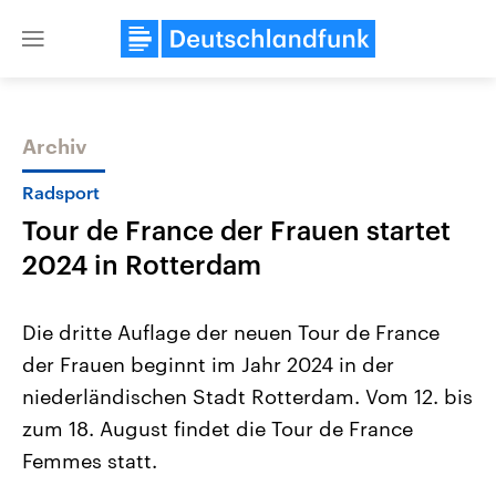
Close
menu
Archiv
Themen
Radsport
Tour de France der Frauen startet
2024 in Rotterdam
Die dritte Auflage der neuen Tour de France
der Frauen beginnt im Jahr 2024 in der
Landtagswahl Sachsen-Anhalt
USA
niederländischen Stadt Rotterdam. Vom 12. bis
2026
Aktuelle Beiträge, Analys
Alle Informationen
Hintergründe
zum 18. August findet die Tour de France
Sachsen-Anhalt wählt am 6.
Wirtschaftlich und militäri
September 2026 einen neuen
gehören die Vereinigten S
Femmes statt.
Landtag. Seit 2021 wird das
den mächtigsten Ländern 
Bundesland von einer Koalition aus
mit großem Einfluss auf d