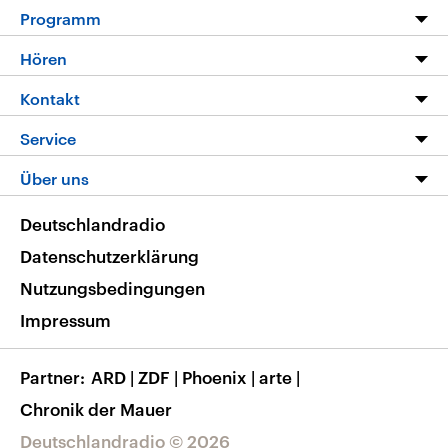
Programm
Programm
Hören
Alle Sendungen
Livestream
Kontakt
Die Nachrichten
Audios
Hörerservice
Service
Nachrichtenleicht
Podcasts
Social Media
FAQ
Über uns
Neue Beiträge auf dlf.de
Deutschlandfunk App
Newsletter
Deutschlandradio
Themen-Schwerpunkte
Nachrichten App
Deutschlandradio
Veranstaltungen
Presse
Frequenzen
Datenschutzerklärung
Musikliste
Ausbildung und Karriere
Nutzungsbedingungen
RSS
Transparenz
Impressum
Korrekturen
Barrierefreiheit
Partner
ARD
|
ZDF
|
Phoenix
|
arte
|
Chronik der Mauer
Deutschlandradio © 2026