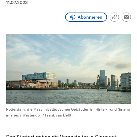
11.07.2023
CDU, SPD und FDP regiert.-
aktuelle Weltgeschehen.
Umfragen, Prognosen,
Wahlprogramme, aktuelle Berichte
Abonnieren
Sendungen
Programm
Podcasts
und Hintergründe zu den Parteien
Link
Emai
und Kandidaten der anstehenden
kopieren/te
Wahl.
Audio-Archiv
Rotterdam, die Maas mit städtischen Gebäuden im Hintergrund (imago
images / Westend61 / Frank van Delft)
Den Startort gaben die Veranstalter in Clermont-