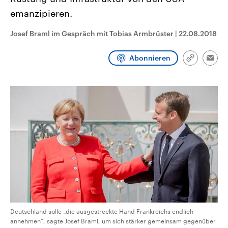
CDU, SPD und FDP regiert.-
aktuelle Weltgeschehen.
emanzipieren.
Umfragen, Prognosen,
Wahlprogramme, aktuelle Berichte
Sendungen
Programm
Podcasts
und Hintergründe zu den Parteien
Josef Braml im Gespräch mit Tobias Armbrüster
|
22.08.2018
und Kandidaten der anstehenden
Wahl.
Audio-Archiv
Abonnieren
Link
Emai
kopieren/te
Deutschland solle „die ausgestreckte Hand Frankreichs endlich
annehmen“, sagte Josef Braml, um sich stärker gemeinsam gegenüber