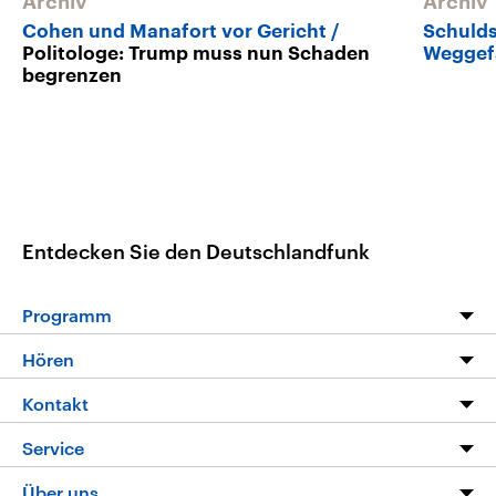
Archiv
Archiv
Cohen und Manafort vor Gericht
Schulds
Politologe: Trump muss nun Schaden
Weggef
begrenzen
Entdecken Sie den Deutschlandfunk
Programm
Programm
Hören
Alle Sendungen
Livestream
Kontakt
Die Nachrichten
Audios
Hörerservice
Service
Nachrichtenleicht
Podcasts
Social Media
FAQ
Über uns
Neue Beiträge auf dlf.de