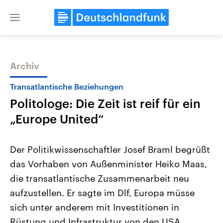
Close
menu
Archiv
Themen
Transatlantische Beziehungen
Politologe: Die Zeit ist reif für ein
„Europe United“
Der Politikwissenschaftler Josef Braml begrüßt
das Vorhaben von Außenminister Heiko Maas,
Landtagswahl Sachsen-Anhalt
USA
die transatlantische Zusammenarbeit neu
2026
Aktuelle Beiträge, Analys
Alle Informationen
Hintergründe
aufzustellen. Er sagte im Dlf, Europa müsse
Sachsen-Anhalt wählt am 6.
Wirtschaftlich und militäri
September 2026 einen neuen
gehören die Vereinigten S
sich unter anderem mit Investitionen in
Landtag. Seit 2021 wird das
den mächtigsten Ländern 
Rüstung und Infrastruktur von den USA
Bundesland von einer Koalition aus
mit großem Einfluss auf d