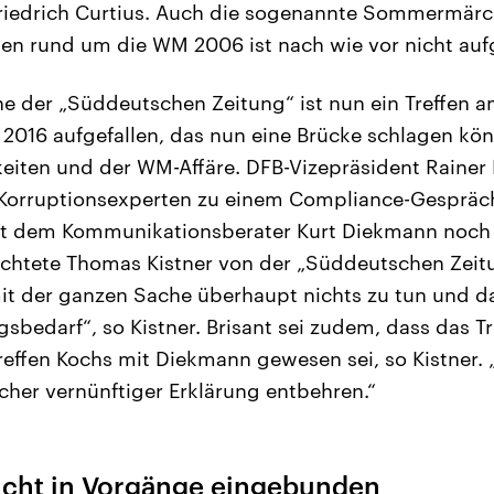
Friedrich Curtius. Auch die sogenannte Sommermärc
n rund um die WM 2006 ist nach wie vor nicht aufg
he der „Süddeutschen Zeitung“ ist nun ein Treffen a
 2016 aufgefallen, das nun eine Brücke schlagen kö
gkeiten und der WM-Affäre. DFB-Vizepräsident Rainer 
Korruptionsexperten zu einem Compliance-Gespräch 
it dem Kommunikationsberater Kurt Diekmann noch e
ichtete Thomas Kistner von der „Süddeutschen Zeitu
it der ganzen Sache überhaupt nichts zu tun und da
sbedarf“, so Kistner. Brisant sei zudem, dass das Tr
Treffen Kochs mit Diekmann gewesen sei, so Kistner. 
icher vernünftiger Erklärung entbehren.“
nicht in Vorgänge eingebunden