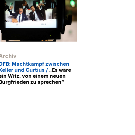
Archiv
Archiv
DFB: Machtkampf zwischen
Vor DFB-Präsi
Keller und Curtius
„Es wäre
DFL schließt 
ein Witz, von einem neuen
Generalsekret
Burgfrieden zu sprechen“