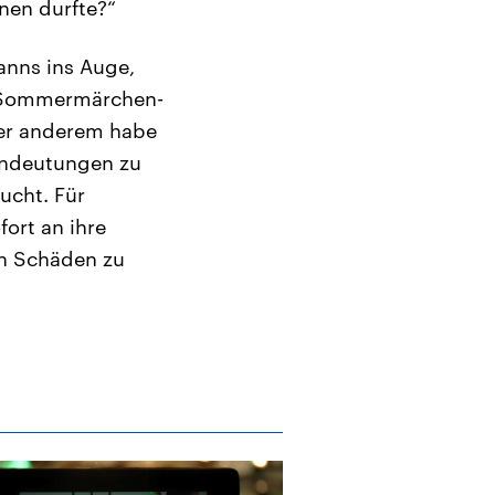
enen durfte?“
anns ins Auge,
ur Sommermärchen-
ter anderem habe
Andeutungen zu
ucht. Für
fort an ihre
en Schäden zu