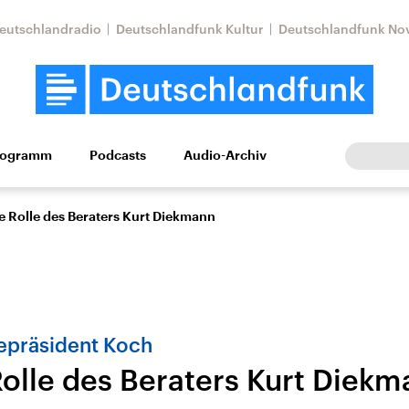
eutschlandradio
Deutschlandfunk Kultur
Deutschlandfunk No
rogramm
Podcasts
Audio-Archiv
Wirtschaft
Wissen
Kultur
Europa
Gesellschaf
e Rolle des Beraters Kurt Diekmann
zepräsident Koch
Rolle des Beraters Kurt Diek
Nahostkonflikt
Iran
le Beiträge,
Aktuelle Lage und
Aktuelle Lage und