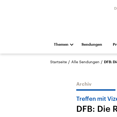
D
Themen
Sendungen
P
Die Nachrichten
Politik
/
/
Startseite
Alle Sendungen
DFB: Di
Hörspiel und Feature
Musik
Archiv
Treffen mit Vi
DFB: Die 
Landtagswahl Sachsen-
USA
Anhalt 2026
Aktuel