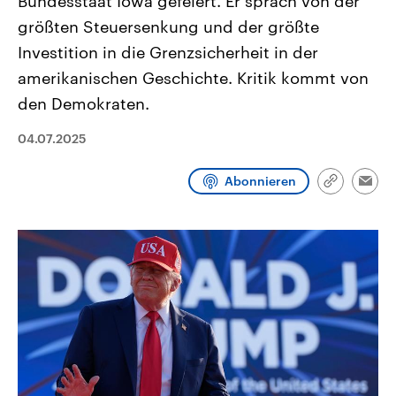
Bundesstaat Iowa gefeiert. Er sprach von der
CDU, SPD und FDP regiert.-
aktuelle Weltgeschehen.
größten Steuersenkung und der größte
Umfragen, Prognosen,
Wahlprogramme, aktuelle Berichte
Investition in die Grenzsicherheit in der
Sendungen
Programm
Podcasts
und Hintergründe zu den Parteien
und Kandidaten der anstehenden
amerikanischen Geschichte. Kritik kommt von
Wahl.
Audio-Archiv
den Demokraten.
04.07.2025
Abonnieren
Link
Emai
kopieren/te