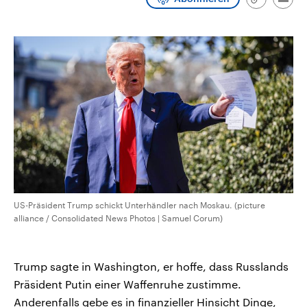
Link
Emai
CDU, SPD und FDP regiert.-
aktuelle Weltgeschehen.
kopieren/te
Umfragen, Prognosen,
Wahlprogramme, aktuelle Berichte
Sendungen
Programm
Podcasts
und Hintergründe zu den Parteien
und Kandidaten der anstehenden
Wahl.
Audio-Archiv
US-Präsident Trump schickt Unterhändler nach Moskau. (picture
alliance / Consolidated News Photos | Samuel Corum)
Trump sagte in Washington, er hoffe, dass Russlands
Präsident Putin einer Waffenruhe zustimme.
Anderenfalls gebe es in finanzieller Hinsicht Dinge,