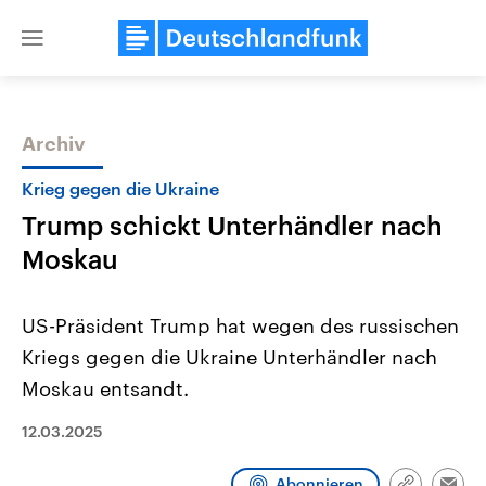
Close
menu
Archiv
Themen
Krieg gegen die Ukraine
Trump schickt Unterhändler nach
Moskau
US-Präsident Trump hat wegen des russischen
Kriegs gegen die Ukraine Unterhändler nach
Landtagswahl Sachsen-Anhalt
USA
Moskau entsandt.
2026
Aktuelle Beiträge, Analys
Alle Informationen
Hintergründe
Sachsen-Anhalt wählt am 6.
Wirtschaftlich und militäri
12.03.2025
September 2026 einen neuen
gehören die Vereinigten S
Landtag. Seit 2021 wird das
den mächtigsten Ländern 
Bundesland von einer Koalition aus
mit großem Einfluss auf d
Abonnieren