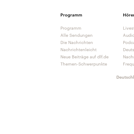
Programm
Höre
Programm
Lives
Alle Sendungen
Audi
Die Nachrichten
Podc
Nachrichtenleicht
Deut
Neue Beiträge auf dlf.de
Nach
Themen-Schwerpunkte
Freq
Deutsch