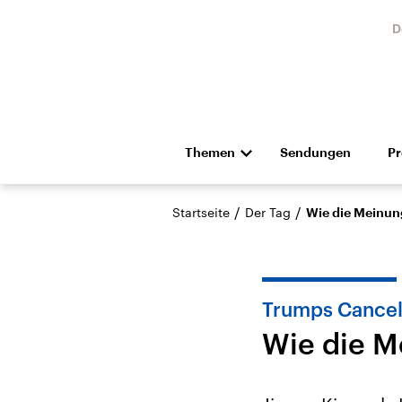
D
Themen
Sendungen
P
Die Nachrichten
Politik
/
/
Startseite
Der Tag
Wie die Meinung
Hörspiel und Feature
Musik
Trumps Cancel
Wie die M
Landtagswahl Sachsen-
USA
Anhalt 2026
Aktuel