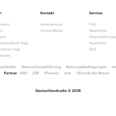
n
Kontakt
Service
tream
Hörerservice
FAQ
os
Social Media
Newsletter
asts
Veranstaltunge
schlandfunk App
Musikliste
richten App
RSS
uenzen
landradio
Datenschutzerklärung
Nutzungsbedingungen
I
Partner
ARD
ZDF
Phoenix
arte
Chronik der Mauer
Deutschlandradio © 2026