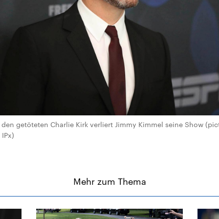
en getöteten Charlie Kirk verliert Jimmy Kimmel seine Show (pictu
IPx)
Mehr zum Thema