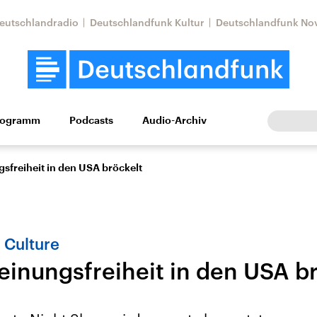
eutschlandradio
Deutschlandfunk Kultur
Deutschlandfunk No
rogramm
Podcasts
Audio-Archiv
Wirtschaft
Wissen
Kultur
Europa
Gesellschaf
sfreiheit in den USA bröckelt
 Culture
einungsfreiheit in den USA b
Nahostkonflikt
Iran
le Beiträge,
Aktuelle Lage und
Aktuelle Lage und