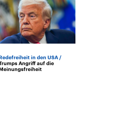
Redefreiheit in den USA
Bernd Greiner:
Trumps Angriff auf die
inneren Krieg
Meinungsfreiheit
USA waren sc
gespalten