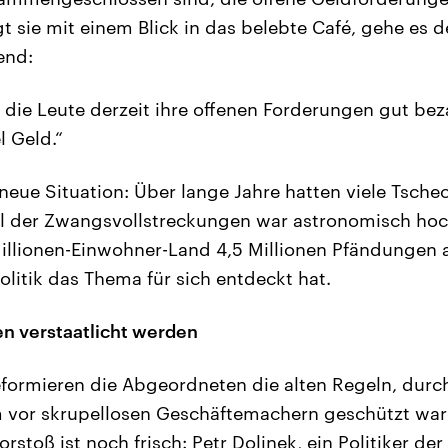
gt sie mit einem Blick in das belebte Café, gehe es
end:
 die Leute derzeit ihre offenen Forderungen gut bez
l Geld.“
t neue Situation: Über lange Jahre hatten viele Tsch
hl der Zwangsvollstreckungen war astronomisch hoc
illionen-Einwohner-Land 4,5 Millionen Pfändungen 
Politik das Thema für sich entdeckt hat.
en verstaatlicht werden
reformieren die Abgeordneten die alten Regeln, durch
 vor skrupellosen Geschäftemachern geschützt war
stoß ist noch frisch: Petr Dolinek, ein Politiker de