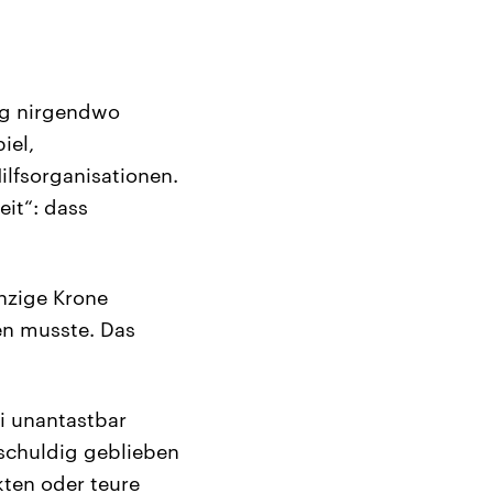
ang nirgendwo
iel,
ilfsorganisationen.
eit“: dass
inzige Krone
en musste. Das
i unantastbar
 schuldig geblieben
kten oder teure