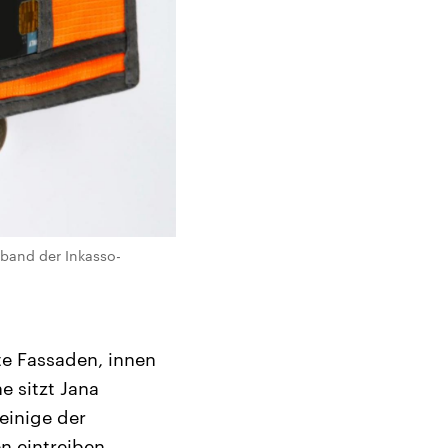
rband der Inkasso-
te Fassaden, innen
 sitzt Jana
einige der
 eintreiben.