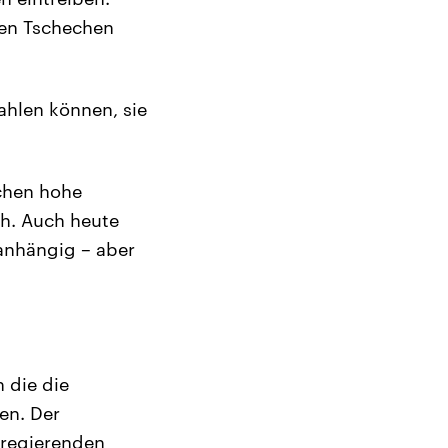
 den Tschechen
ahlen können, sie
echen hohe
h. Auch heute
anhängig – aber
 die die
en. Der
r regierenden