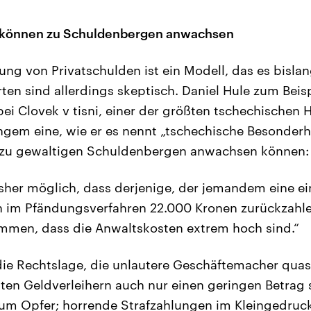
 können zu Schuldenbergen anwachsen
hung von Privatschulden ist ein Modell, das es bisl
ten sind allerdings skeptisch. Daniel Hule zum Beisp
ei Clovek v tisni, einer der größten tschechischen H
 langem eine, wie er es nennt „tschechische Besonderh
 zu gewaltigen Schuldenbergen anwachsen können:
isher möglich, dass derjenige, der jemandem eine e
ch im Pfändungsverfahren 22.000 Kronen zurückzahl
mmen, dass die Anwaltskosten extrem hoch sind.“
die Rechtslage, die unlautere Geschäftemacher quas
ten Geldverleihern auch nur einen geringen Betrag
 zum Opfer; horrende Strafzahlungen im Kleingedruc