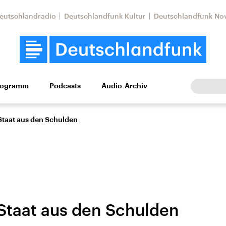
eutschlandradio
Deutschlandfunk Kultur
Deutschlandfunk No
rogramm
Podcasts
Audio-Archiv
Wirtschaft
Wissen
Kultur
Europa
Gesellschaf
 Staat aus den Schulden
 Staat aus den Schulden
Nahostkonflikt
Iran
le Beiträge,
Aktuelle Lage und
Aktuelle Lage und