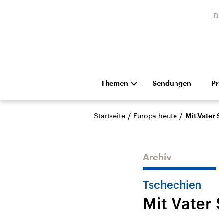
D
Themen
Sendungen
P
Die Nachrichten
Politik
/
/
Startseite
Europa heute
Mit Vater
Hörspiel und Feature
Musik
Archiv
Tschechien
Mit Vater
Landtagswahl Sachsen-
USA
Anhalt 2026
Aktuel