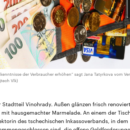
zkenntnisse der Verbraucher erhöhen“ sagt Jana Tatyrkova vom Ve
tech Vlk)
r Stadtteil Vinohrady. Außen glänzen frisch renovier
s mit hausgemachter Marmelade. An einem der Tische
rektorin des tschechischen Inkassoverbands, in dem 
mmengeschlossen sind, die offene Geldforderungen