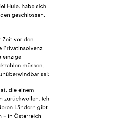
el Hule, habe sich
rden geschlossen,
 Zeit vor den
e Privatinsolvenz
s einzige
ckzahlen müssen,
e unüberwindbar sei:
at, die einem
n zurückwollen. Ich
nderen Ländern gibt
 – in Österreich