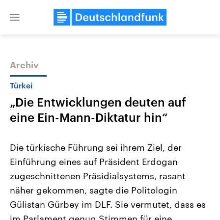
Close
menu
Archiv
Themen
Türkei
„Die Entwicklungen deuten auf
eine Ein-Mann-Diktatur hin“
Die türkische Führung sei ihrem Ziel, der
Einführung eines auf Präsident Erdogan
USA
Nahostkonflikt
zugeschnittenen Präsidialsystems, rasant
Aktuelle Beiträge, Analysen und
Aktuelle Lage und Hinter
Der Überfall der palästine
Hintergründe
näher gekommen, sagte die Politologin
Wirtschaftlich und militärisch
Terrororganisation Hamas
gehören die Vereinigten Staaten zu
Oktober 2023 auf Israel ha
Gülistan Gürbey im DLF. Sie vermutet, dass es
den mächtigsten Ländern der Erde,
Region wieder die Gewalt 
im Parlament genug Stimmen für eine
mit großem Einfluss auf das
Israel möchte die Hamas z