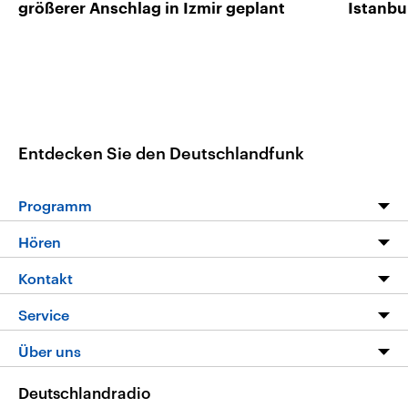
größerer Anschlag in Izmir geplant
Istanbul
Entdecken Sie den Deutschlandfunk
Programm
Programm
Hören
Alle Sendungen
Livestream
Kontakt
Die Nachrichten
Audios
Hörerservice
Service
Nachrichtenleicht
Podcasts
Social Media
FAQ
Über uns
Neue Beiträge auf dlf.de
Deutschlandfunk App
Newsletter
Deutschlandradio
Themen-Schwerpunkte
Nachrichten App
Deutschlandradio
Veranstaltungen