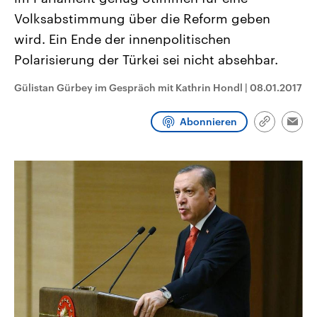
aktuelle Weltgeschehen.
Diese wird wie die Hisboll
Volksabstimmung über die Reform geben
Libanon vom Iran unterstüt
wird. Ein Ende der innenpolitischen
Sendungen
Programm
Podcasts
Polarisierung der Türkei sei nicht absehbar.
Audio-Archiv
Gülistan Gürbey im Gespräch mit Kathrin Hondl
|
08.01.2017
Abonnieren
Link
Emai
kopieren/te