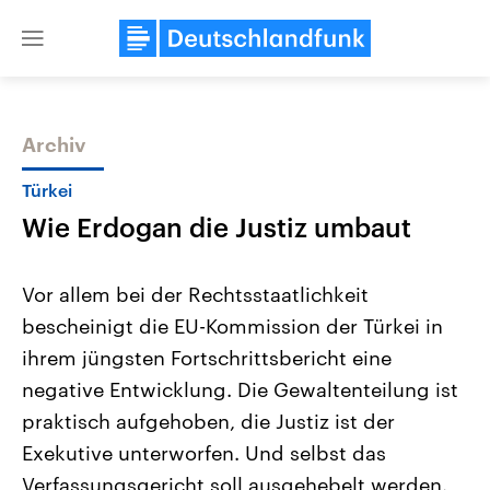
Close
menu
Archiv
Themen
Türkei
Wie Erdogan die Justiz umbaut
Vor allem bei der Rechtsstaatlichkeit
bescheinigt die EU-Kommission der Türkei in
ihrem jüngsten Fortschrittsbericht eine
Landtagswahl Sachsen-Anhalt
USA
negative Entwicklung. Die Gewaltenteilung ist
2026
Aktuelle Beiträge, Analys
Alle Informationen
praktisch aufgehoben, die Justiz ist der
Hintergründe
Sachsen-Anhalt wählt am 6.
Wirtschaftlich und militäri
Exekutive unterworfen. Und selbst das
September 2026 einen neuen
gehören die Vereinigten S
Landtag. Seit 2021 wird das
den mächtigsten Ländern 
Verfassungsgericht soll ausgehebelt werden.
Bundesland von einer Koalition aus
mit großem Einfluss auf d