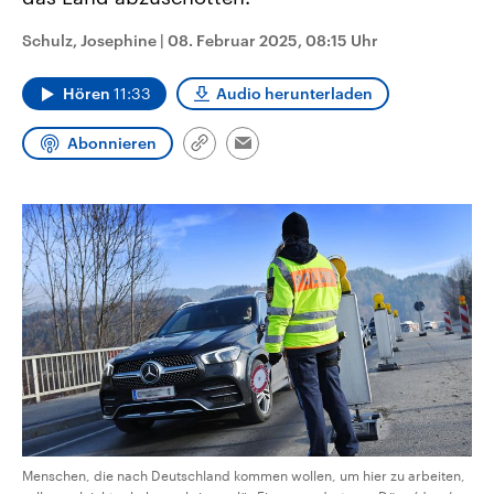
CDU, SPD und FDP regiert.-
aktuelle Weltgeschehen.
Umfragen, Prognosen,
Schulz, Josephine
|
08. Februar 2025, 08:15 Uhr
Wahlprogramme, aktuelle Berichte
Sendungen
Programm
Podcasts
und Hintergründe zu den Parteien
und Kandidaten der anstehenden
Hören
11:33
Audio herunterladen
Wahl.
Audio-Archiv
Abonnieren
Link
Email
kopieren/teilen
Menschen, die nach Deutschland kommen wollen, um hier zu arbeiten,