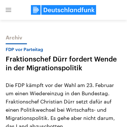
Close
menu
Archiv
Themen
FDP vor Parteitag
Fraktionschef Dürr fordert Wende
in der Migrationspolitik
Die FDP kämpft vor der Wahl am 23. Februar
um einen Wiedereinzug in den Bundestag.
Landtagswahl Sachsen-Anhalt
USA
Fraktionschef Christian Dürr setzt dafür auf
2026
Aktuelle Beiträge, Analys
Alle Informationen
Hintergründe
einen Politikwechsel bei Wirtschafts- und
Sachsen-Anhalt wählt am 6.
Wirtschaftlich und militäri
September 2026 einen neuen
gehören die Vereinigten S
Migrationspolitik. Es gehe aber nicht darum,
Landtag. Seit 2021 wird das
den mächtigsten Ländern 
das Land abzuschotten.
Bundesland von einer Koalition aus
mit großem Einfluss auf d