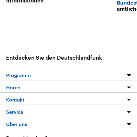
Informationen
Bundes
amtlich
Entdecken Sie den Deutschlandfunk
Programm
Programm
Hören
Alle Sendungen
Livestream
Kontakt
Die Nachrichten
Audios
Hörerservice
Service
Nachrichtenleicht
Podcasts
Social Media
FAQ
Über uns
Neue Beiträge auf dlf.de
Deutschlandfunk App
Newsletter
Deutschlandradio
Themen-Schwerpunkte
Nachrichten App