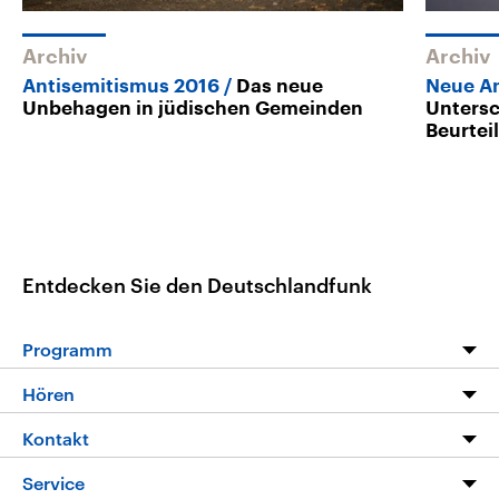
Archiv
Archiv
Antisemitismus 2016
Das neue
Neue An
Unbehagen in jüdischen Gemeinden
Untersc
Beurtei
Entdecken Sie den Deutschlandfunk
Programm
Programm
Hören
Alle Sendungen
Livestream
Kontakt
Die Nachrichten
Audios
Hörerservice
Service
Nachrichtenleicht